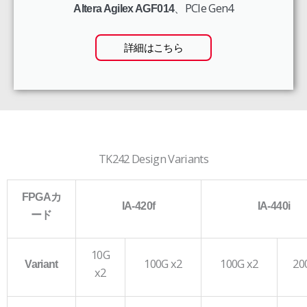
、PCIe Gen4
Altera Agilex AGF014
詳細はこちら
TK242 Design Variants
FPGAカ
IA-420f
IA-440i
ード
10G
100G x2
100G x2
20
Variant
x2