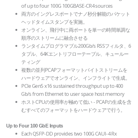
of up to four 100G 100GBASE-CR4 sources
両方のイングレスポートでナノ秒分解能のパケット
ヘッドタイムスタンプを実施。
オンライン、飛行中に両ポートを単一の時間単調な
順序のストリームに融合させる
ランタイムプログラマブル200Gb/s RSSフィルタ、6
タプル、64Kエントリフローテーブル、キュールー
ティング
複数の並列PCAPフォーマットバイトストリームを
ハードウェアでオンライン、インフライトで生成。
PCIe Gen5 x16 sustained throughput up to 400
Gb/s from Ethernet to user space host memory
ホストCPUの使用率が極めて低い - PCAPの生成を含
むすべてのフォーマットをハードウェアで行う。
Up to Four 100 GbE Inputs
Each QSFP-DD provides two 100G CAUI-4 Rx