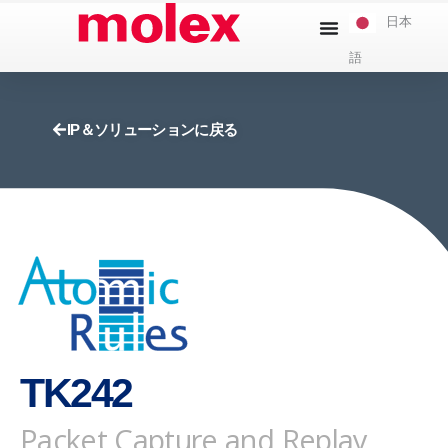
本
日本
文
語
へ
ス
キ
IP＆ソリューションに戻る
ッ
プ
TK242
Packet Capture and Replay