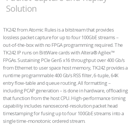
Solution
TK242 from Atomic Rules is a bitstream that provides
lossless packet capture for up to four 100GbE streams –
out-of-the-box with no FPGA programming required. The
TK242 IP runs on BittWare cards with Altera® Agilex™
FPGAs. Sustaining PCIe Gen5 x16 throughput over 400 Gb/s
from Ethernet to user space host memory, TK242 provides a
runtime programmable 400 Gb/s RSS filter, 6-tuple, 64K
entry flow-table and queue routing. All formatting –
including PCAP generation – is done in hardware, offloading
that function from the host CPU. High-performance timing
capability includes nanosecond-resolution packet head
timestamping for fusing up to four 100GbE streams into a
single time-monotonic ordered stream.