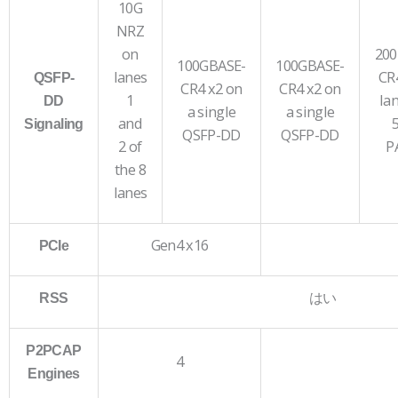
10G
NRZ
on
200
100GBASE-
100GBASE-
lanes
CR4
QSFP-
CR4 x2 on
CR4 x2 on
1
la
DD
a single
a single
and
Signaling
QSFP-DD
QSFP-DD
2 of
P
the 8
lanes
Gen4 x16
PCIe
はい
RSS
P2PCAP
4
Engines