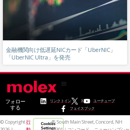
金融機関向け低遅延NICカード「UberNIC」
「UberNIC Ultra」を発売
フォロー
リンクトイン
X
ユーチューブ
する
フェイスブック
© Copyright
行
45 South Main Street, Concord, NH
Cookies
Settings
2026 |
動
03301｜コンコード、ニューハンプシャ