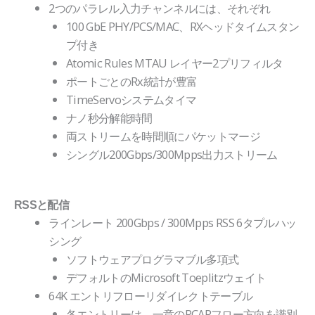
2つのパラレル入力チャンネルには、それぞれ
100 GbE PHY/PCS/MAC、RXヘッドタイムスタン
プ付き
Atomic Rules MTAU レイヤー2プリフィルタ
ポートごとのRx統計が豊富
TimeServoシステムタイマ
ナノ秒分解能時間
両ストリームを時間順にパケットマージ
シングル200Gbps/300Mpps出力ストリーム
RSSと配信
ラインレート 200Gbps / 300Mpps RSS 6タプルハッ
シング
ソフトウェアプログラマブル多項式
デフォルトのMicrosoft Toeplitzウェイト
64K エントリフローリダイレクトテーブル
各エントリーは、一意のPCAPフロー方向を識別