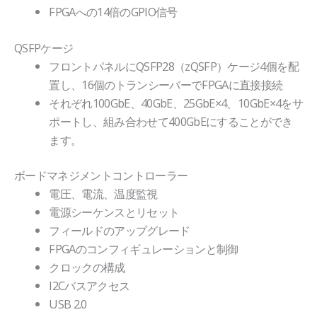
FPGAへの14倍のGPIO信号
QSFPケージ
フロントパネルにQSFP28（zQSFP）ケージ4個を配
置し、16個のトランシーバーでFPGAに直接接続
それぞれ100GbE、40GbE、25GbE×4、10GbE×4をサ
ポートし、組み合わせて400GbEにすることができ
ます。
ボードマネジメントコントローラー
電圧、電流、温度監視
電源シーケンスとリセット
フィールドのアップグレード
FPGAのコンフィギュレーションと制御
クロックの構成
I2Cバスアクセス
USB 2.0