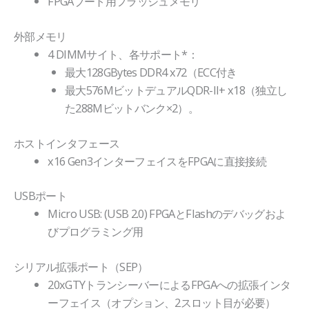
FPGAブート用フラッシュメモリ
外部メモリ
4 DIMMサイト、各サポート*：
最大128GBytes DDR4 x72（ECC付き
最大576MビットデュアルQDR-II+ x18（独立し
た288Mビットバンク×2）。
ホストインタフェース
x16 Gen3インターフェイスをFPGAに直接接続
USBポート
Micro USB: (USB 2.0) FPGAとFlashのデバッグおよ
びプログラミング用
シリアル拡張ポート（SEP）
20xGTYトランシーバーによるFPGAへの拡張インタ
ーフェイス（オプション、2スロット目が必要）