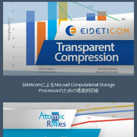
EideticomによるNoLoad Computational Storage
Processorのための透過的圧縮