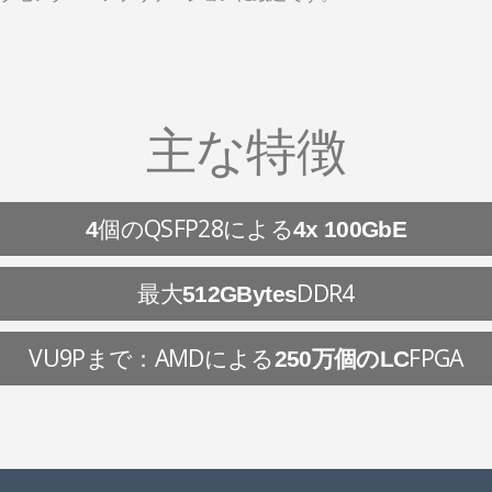
主な特徴
個のQSFP28による
4
4x 100GbE
最大
DDR4
512GBytes
VU9Pまで：AMDによる
FPGA
250万個のLC