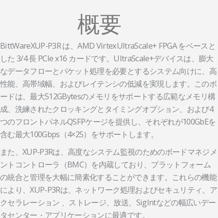
概要
BittWareXUP-P3R は、AMD VirtexUltraScale+ FPGA をベースと
した 3/4 長 PCIe x16 カードです。UltraScale+デバイスは、膨大
なデータフローとパケット処理を必要とするシステム向けに、高
性能、高帯域幅、およびレイテンシの低減を実現します。このボ
ードは、最大512GBytesのメモリをサポートする広範なメモリ構
成、洗練されたクロッキングとタイミングオプション、および4
つのフロントパネルQSFPケージを提供し、それぞれが100GbEを
含む最大100Gbps（4×25）をサポートします。
また、XUP-P3Rは、高度なシステム監視のためのボードマネジメ
ントコントローラ（BMC）を内蔵しており、プラットフォーム
の統合と管理を大幅に簡素化することができます。これらの機能
により、XUP-P3Rは、ネットワーク処理およびセキュリティ、ア
クセラレーション 、ストレージ、放送、SigIntなどの幅広いデー
タセンター・アプリケーションに最適です。