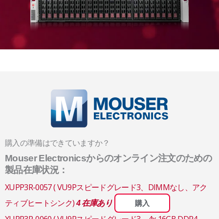
購入の準備はできていますか？
Mouser Electronicsからのオンライン注文のための
製品在庫状況：
XUPP3R-0057 ( VU9Pスピードグレード3、DIMMなし、アク
ティブヒートシンク)
4 在庫あり
購入
XUPP3R-0060 ( VU9Pスピードグレード3、4x 16GB DDR4