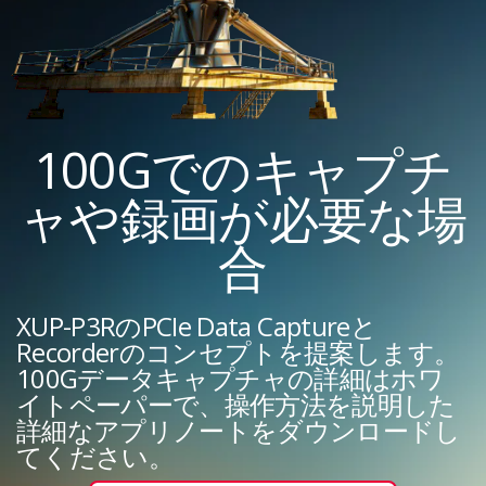
100Gでのキャプチ
ャや録画が必要な場
合
XUP-P3RのPCIe Data Captureと
Recorderのコンセプトを提案します。
100Gデータキャプチャの詳細はホワ
イトペーパーで、操作方法を説明した
詳細なアプリノートをダウンロードし
てください。