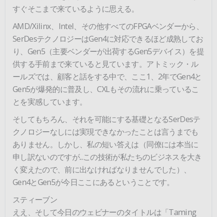
すぐそこまで来ているように思える。
AMD/Xilinx、Intel、その他すべてのFPGAベンダーから、
SerDesテクノロジーはGen4に対応できるほど成熟してお
り、Gen5（主要ベンダーが出荷するGen5デバイス）を提
供する手前まで来ていると見ています。アトミック・ル
ールズでは、顧客と話をする中で、ここ1、2年でGen4と
Gen5が爆発的に普及し、CXLもその流れに乗っているこ
とを実感しています。
そしてもちろん、それを可能にする基礎となるSerDesテ
クノロジーなしには実現できなかったことは言うまでも
ありません。しかし、私の短い答えは（同僚には本当に
申し訳ないのですが...この技術が私たちのビジネスを大き
く変えたので、前に出なければなりませんでした）、
Gen4とGen5が今日ここにあるということです。
スティーブン
ええ、そして今日のウェビナーのタイトルは「Taming