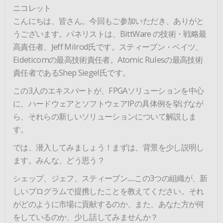
ニコレット
こんにちは、皆さん。今回もご参加いただき、ありがと
うございます。パネリストは、BittWare の技術・戦略最
高責任者、Jeff Milrod氏です。スティーブン・ベイツ、
Eideticomの最高技術責任者。Atomic Rulesの最高技術
責任者であるShep Siegel氏です。
この3人のエキスパートが、FPGAソリューションを中心
に、ハードウェアとソフトウェアIPの具体例を挙げなが
ら、それらの新しいソリューションについて解説しま
す。
では、潜入してみましょう！まずは、背景を少し説明し
ます。みんな、どう思う？
シェップ、ジェフ、スティーブン......この3つの組織が、新
しいプログラムで提携したことを教えてください。それ
がどのように市場に貢献するのか、また、あなた方が何
をしているのか、少し話してみませんか？