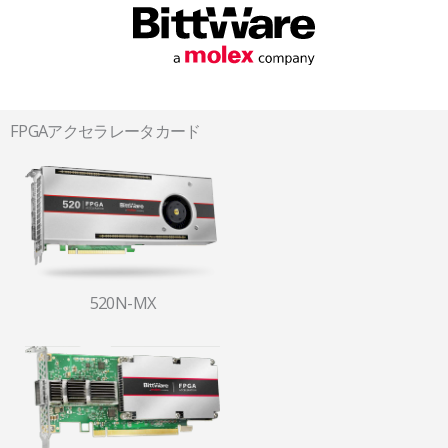
FPGAアクセラレータカード
520N-MX