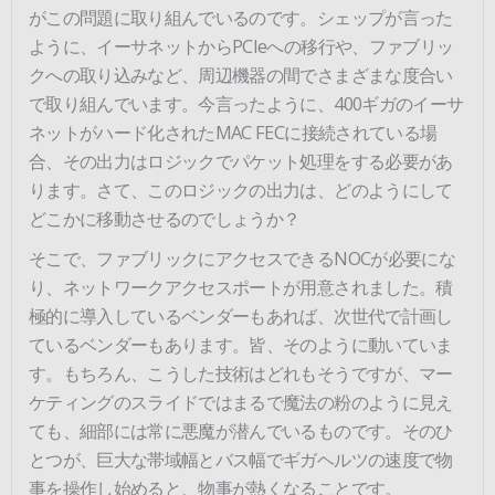
がこの問題に取り組んでいるのです。シェップが言った
ように、イーサネットからPCIeへの移行や、ファブリッ
クへの取り込みなど、周辺機器の間でさまざまな度合い
で取り組んでいます。今言ったように、400ギガのイーサ
ネットがハード化されたMAC FECに接続されている場
合、その出力はロジックでパケット処理をする必要があ
ります。さて、このロジックの出力は、どのようにして
どこかに移動させるのでしょうか？
そこで、ファブリックにアクセスできるNOCが必要にな
り、ネットワークアクセスポートが用意されました。積
極的に導入しているベンダーもあれば、次世代で計画し
ているベンダーもあります。皆、そのように動いていま
す。もちろん、こうした技術はどれもそうですが、マー
ケティングのスライドではまるで魔法の粉のように見え
ても、細部には常に悪魔が潜んでいるものです。そのひ
とつが、巨大な帯域幅とバス幅でギガヘルツの速度で物
事を操作し始めると、物事が熱くなることです。