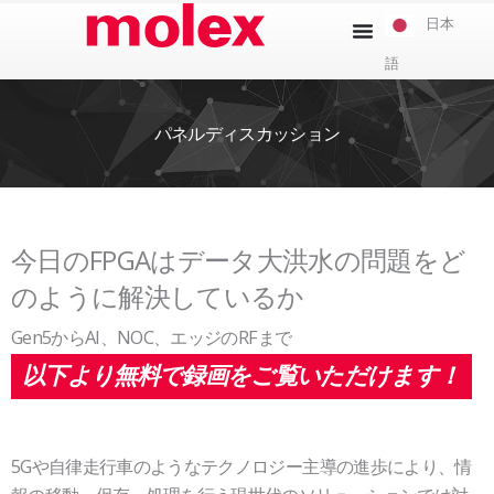
本
日本
文
語
へ
ス
キ
パネルディスカッション
ッ
プ
今日のFPGAはデータ大洪水の問題をど
のように解決しているか
Gen5からAI、NOC、エッジのRFまで
以下より無料で録画をご覧いただけます！
5Gや自律走行車のようなテクノロジー主導の進歩により、情