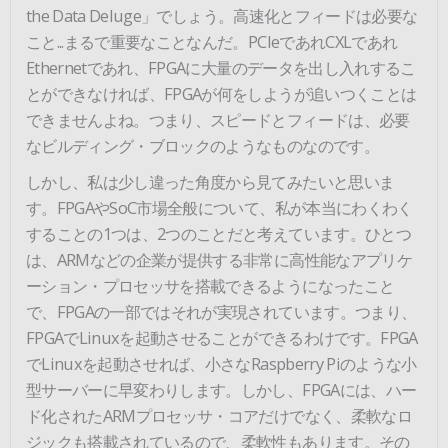
the Data Deluge」でしょう。高速化とフィードは必要な
こと...まるで重要なことなんだ。PCIeであれCXLであれ
Ethernetであれ、FPGAに大量のデータを出し入れするこ
とができなければ、FPGAが何をしようが追いつくことは
できませんよね。つまり、スピードとフィードは、必要
なビルディング・ブロックのようなものなのです。
しかし、私は少し違った角度から見てみたいと思いま
す。FPGAやSoC市場全般について、私が本当にわくわく
することの1つは、2つのことだと考えています。ひとつ
は、ARMなどの企業が提供する非常に高性能なアプリケ
ーション・プロセッサを搭載できるようになったこと
で、FPGAの一部ではそれが実現されています。つまり、
FPGAでLinuxを起動させることができるわけです。FPGA
でLinuxを起動させれば、小さなRaspberry Piのような小
型サーバーに早変わりします。しかし、FPGAには、ハー
ド化されたARMプロセッサ・コアだけでなく、柔軟なロ
ジックも搭載されているので、柔軟性もあります。その