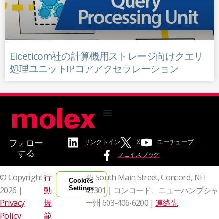
Eideticom社の計算機用ストレージ向けクエリ
処理ユニットIPコアアクセラレーション
フォロー
リンクトイン
X
ユーチューブ
する
フェイスブック
© Copyright
行
45 South Main Street, Concord, NH
Cookies
Settings
2026 |
動
03301｜コンコード、ニューハンプシャ
Privacy
規
ー州
603-406-6200 |
連絡先
Policy
範