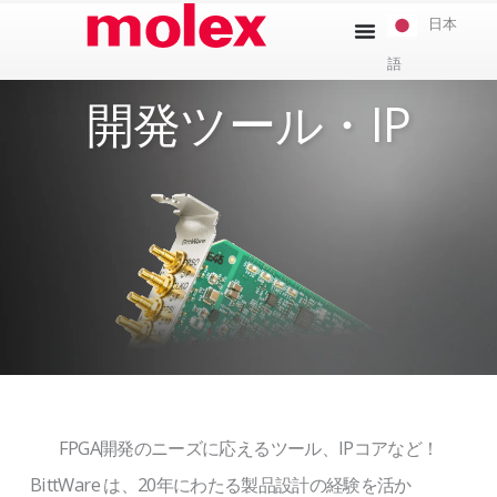
本
日本
文
語
へ
ス
開発ツール・IP
キ
ッ
プ
FPGA開発のニーズに応えるツール、IPコアなど！
BittWare は、20年にわたる製品設計の経験を活か