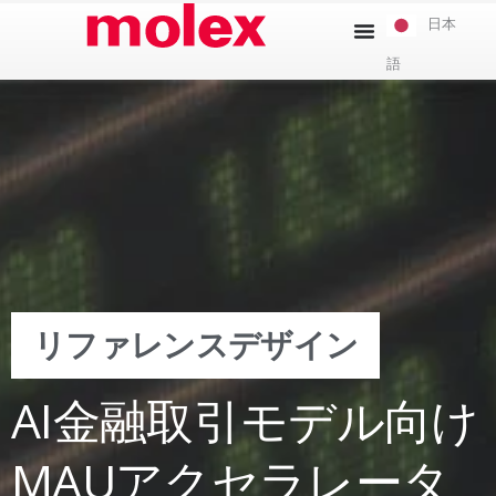
本
日本
文
語
へ
ス
キ
ッ
プ
リファレンスデザイン
AI金融取引モデル向け
MAUアクセラレータ