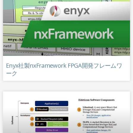
Enyx社製nxFramework FPGA開発フレームワ
ーク