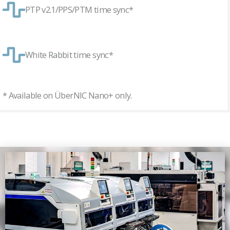
PTP v2.1/PPS/PTM time sync*
White Rabbit time sync*
* Available on ÜberNIC Nano+ only.