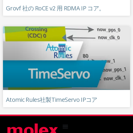
Grovf 社の RoCE v2 用 RDMA IP コア。
Atomic Rules社製TimeServo IPコア