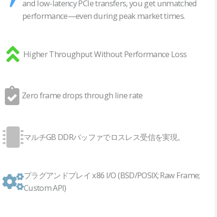
and low-latency PCIe transfers, you get unmatched
performance—even during peak market times.
Higher Throughput Without Performance Loss
Zero frame drops through line rate
マルチGB DDRバッファでロスレス受信を実現。
プラグアンドプレイ x86 I/O (BSD/POSIX; Raw Frame;
Custom API)