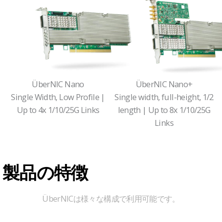
ÜberNIC Nano
ÜberNIC Nano+
Single Width, Low Profile |
Single width, full-height, 1/2
Up to 4x 1/10/25G Links
length | Up to 8x 1/10/25G
Links
製品の特徴
ÜberNICは様々な構成で利用可能です。