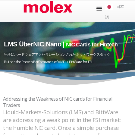
本
日本
文
語
へ
ス
キ
ッ
LMS ÜberNIC Nano |
NIC Cards for Fintech
プ
完全にハードウェアアクセラレーションされたネットワークスタック
Built on the Proven Performance of AMD + BittWare for FSI
Addressing the Weakness of NIC cards for Financial
Traders
Liquid-Markets-Solutions (LMS) and BittWare
are addressing a weak point in the FSI market:
the humble NIC card. Once a simple purchase