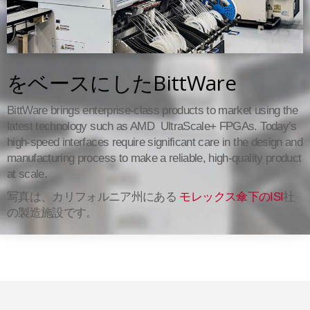
をベースにしたBittWare
BittWare brings enterprise-class products to market using the
latest technology such as AMD UltraScale+ FPGAs. Today’s
high-speed interfaces require significant care in the design and
manufacturing process to make a reliable, high-quality product
at scale.
写真は、カリフォルニア州にある
モレックス傘下のISI
社
の製造施設です。