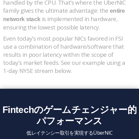
handled by the CPU. That’s where the ÜberNIC
family gives the ultimate advantage: the
entire
is implemented in hardware,
network stack
ensuring the lowest possible latency.
Even today’s most popular NICs favored in FSI
use a combination of hardware/software that
results in poor latency within the scope of
today’s market feeds. See our example using a
1-day NYSE stream below.
Fintechのゲームチェンジャー的
パフォーマンス
低レイテンシー取引を実現するÜberNIC