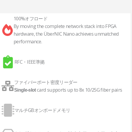
100%オフロード
By moving the complete network stack into FPGA
hardware, the ÜberNIC Nano achieves unmatched
performance.
RFC・IEEE準拠
ファイバーポート密度リーダー
card supports up to 8x 10/25G fiber pairs
Single-slot
マルチGBオンボードメモリ