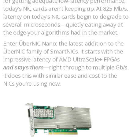
for getting adequate low-latency performance,
today’s NIC cards aren’t keeping up. At 825 Mb/s,
latency on today’s NIC cards begin to degrade to
several microseconds—quietly eating away at
the edge your algorithms had in the market.
Enter ÜberNIC Nano: the latest addition to the
ÜberNIC family of SmartNICs. It starts with the
impressive latency of AMD UltraScale+ FPGAs
—right through to multiple Gb/s.
and stays there
It does this with similar ease and cost to the
NICs you’re using now.