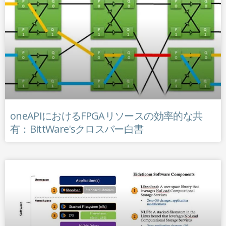
oneAPIにおけるFPGAリソースの効率的な共
有：BittWare'sクロスバー白書