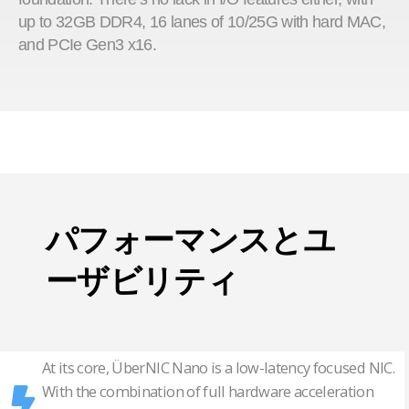
up to 32GB DDR4, 16 lanes of 10/25G with hard MAC,
and PCIe Gen3 x16.
パフォーマンスとユ
ーザビリティ
At its core, ÜberNIC Nano is a low-latency focused NIC.
With the combination of full hardware acceleration