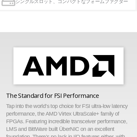
シングルスロット、コンパクトなフォームファクター
The Standard for FSI Performance
Tap into the world’s top choice for FSI ultra-low latency
performance, the AMD Virtex UltraScale+ family of
FPGAs. Featuring incredible transceiver performance,
LMS and BittWare built ÜberNIC on an excellent
foundation. There’s no lack in I/O features either, with