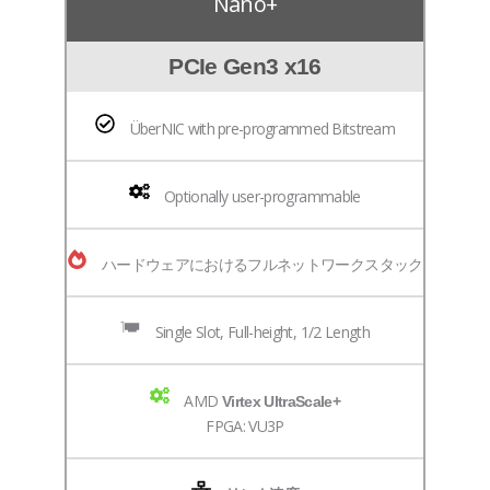
Nano+
PCIe Gen3 x16
ÜberNIC with pre-programmed Bitstream
Optionally user-programmable
ハードウェアにおけるフルネットワークスタック
Single Slot, Full-height, 1/2 Length
AMD
Virtex UltraScale+
FPGA: VU3P