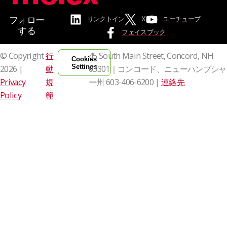
フォロー
リンクトイン
X
ユーチューブ
する
フェイスブック
© Copyright
行
45 South Main Street, Concord, NH
Cookies
Settings
2026 |
動
03301｜コンコード、ニューハンプシャ
Privacy
規
ー州
603-406-6200 |
連絡先
Policy
範