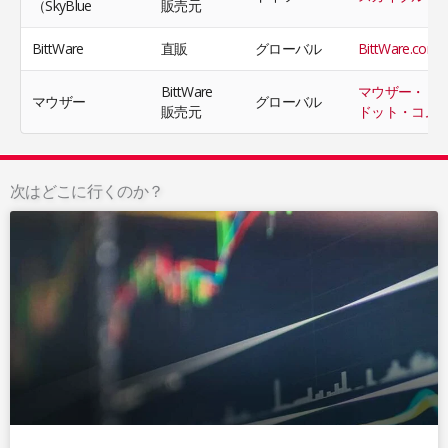
（SkyBlue
販売元
BittWare
直販
グローバル
BittWare.com
BittWare
マウザー・
マウザー
グローバル
販売元
ドット・コム
次はどこに行くのか？