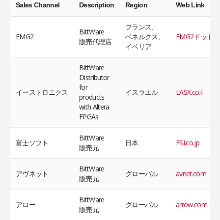
Sales Channel
Description
Region
Web Link
フランス、
BittWare
EMG2
ベネルクス、
EMG2ドット
販売代理店
イベリア
BittWare
Distributor
for
イーストロニクス
イスラエル
EASX.co.il
products
with Altera
FPGAs
BittWare
富士ソフト
日本
FSI.co.jp
販売元
BittWare
アヴネット
グローバル
avnet.com
販売元
BittWare
アロー
グローバル
arrow.com
販売元