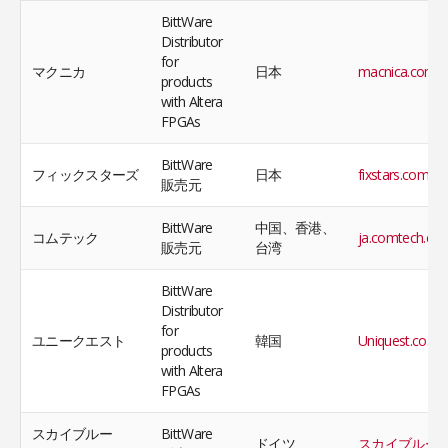
BittWare
Distributor
for
マクニカ
日本
macnica.com
products
with Altera
FPGAs
BittWare
フィックスターズ
日本
fixstars.com
販売元
BittWare
中国、香港、
コムテック
ja.comtech.co
販売元
台湾
BittWare
Distributor
for
ユニークエスト
韓国
Uniquest.co.kr
products
with Altera
FPGAs
スカイブルー
BittWare
ドイツ
スカイブルー.d