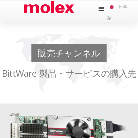
本
日本
文
語
へ
ス
キ
ッ
販売チャンネル
プ
BittWare 製品・サービスの購入先