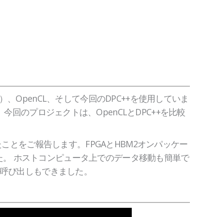
C++）、OpenCL、そして今回のDPC++を使用していま
今回のプロジェクトは、OpenCLとDPC++を比較
ったことをご報告します。FPGAとHBM2オンパッケー
た。 ホストコンピュータ上でのデータ移動も簡単で
ネル呼び出しもできました。