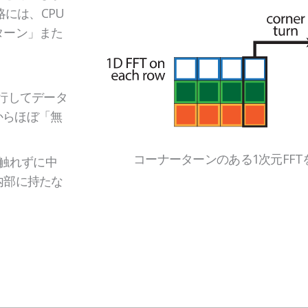
略には、CPU
ターン」また
行してデータ
からほぼ「無
コーナーターンのある1次元FFT
に触れずに中
内部に持たな