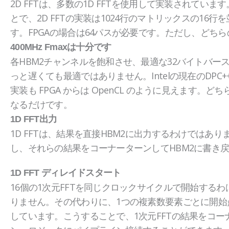
2D FFTは、多数の1D FFTを使用して実装されてい
とで、2D FFTの実装は1024行のマトリックスの16
す。FPGAの場合は64パスが必要です。ただし、どちら
400MHz Fmaxは十分です
各HBM2チャンネルを飽和させ、最適な32バイトバース
っと遅くても最適ではありません。Intelの現在のDPC
実装も FPGA からは OpenCL のように見えま
なるだけです。
1D FFT出力
1D FFTは、結果を直接HBM2に出力するわけではあり
し、それらの結果をコーナーターンしてHBM2に書き
1D FFT ディレイドスタート
16個の1次元FFTを同じクロックサイクルで開始するわ
りません。その代わりに、1つの複素数要素ごとに開始
しています。こうすることで、1次元FFTの結果をコー