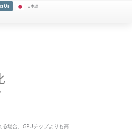
ct Us
日本語
化
う。
れる場合、GPUチップよりも高