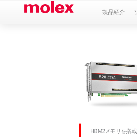
本
Ope
製品紹介
文
へ
ス
キ
ッ
プ
HBM2メモリを搭