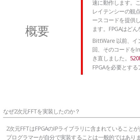
速に動作します。こ
レイテンシーの観点
ースコードを提供し
概要
ます。FPGAはど
BittWare 以
回、そのコードをInt
き直しました。
52
FPGAを必要とす
なぜ2次元FFTを実装したのか？
2次元FFTはFPGAのIPライブラリに含まれていること
プログラマーが自分で実装することは一般的ではあり