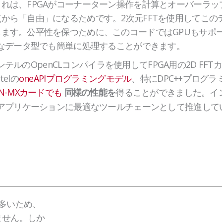
れは、FPGAがコーナーターン操作を計算とオーバーラ
から「自由」になるためです。2次元FFTを使用してこの
ます。公平性を保つために、このコードではGPUもサポ
んなデータ型でも簡単に処理することができます。
前、インテルのOpenCLコンパイラを使用してFPGA用の2D F
elの
oneAPIプログラミングモデル
、特にDPC++プログ
0N-MXカードでも
得ることができました。インテ
同様の性能を
るアプリケーションに最適なツールチェーンとして推進して
が多いため、
ません。しか