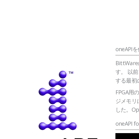
oneAP
BittW
す。 以前
する最初
FPGA用
ジメモリ
した。Op
oneAP