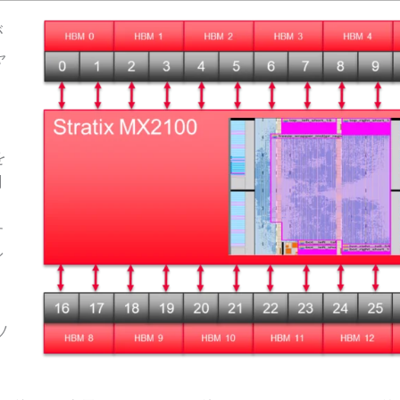
が
ャ
と
を
用
す
ィ
ソ