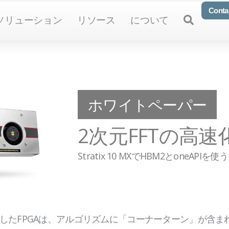
Conta
n Products
Open Solutions
Open Resources
Open About
Open
ソリューション
リソース
について
ホワイトペーパー
2次元FFTの高速
Stratix 10 MXでHBM2とoneAPIを使
載したFPGAは、アルゴリズムに「コーナーターン」が含ま