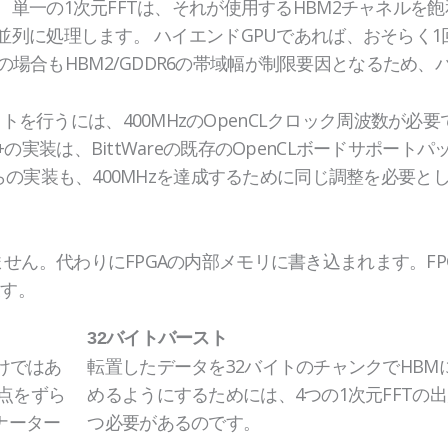
ます。単一の1次元FFTは、それが使用するHBM2チャネルを
行を並列に処理します。 ハイエンドGPUであれば、おそらく
の場合もHBM2/GDDR6の帯域幅が制限要因となるため
トを行うには、400MHzのOpenCLクロック周波数が
++の実装は、BittWareの既存のOpenCLボードサポ
す。どちらの実装も、400MHzを達成するために同じ調整を必
ません。代わりにFPGAの内部メモリに書き込まれます。FP
戻す。
32バイト
バースト
けではあ
転置したデータを32バイトのチャンクでHBM
点をずら
めるようにするためには、4つの1次元FFTの
ナーター
つ必要があるのです。