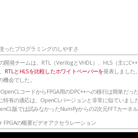
Iを使ったプログラミングのしやすさ
areの開発チームは、RTL（VerilogとVHDL）、HLS（主に
、
RTLとHLSを比較したホワイトペーパーを
発表しました。
の機会でした。
のOpenCLコードからFPGA用のDPC++への移行は簡単だ
に特有の適応は、OpenCLバージョンと非常に似ていまし
enCL版では試みなかったNumPyからの2次元FFTカー
I for FPGAの概要ビデオアクセラレーション