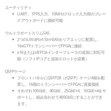
ユーティリティ
UART、1PPS入力、10MHzクロック入力用のブレー
クアウトボードに接続可能
ウルトラポートスリムSAS
2つのUltraPort SlimSASをリアエッジに配置し、
16xGTYトランシーバーでFPGAに接続
x16またはx8 PCIeインターフェースの追加に対応可
能（ソフトIPコアと追加スロットが必要）
QSFPケージ
フロントパネルにQSFP28（zQSFP）ケージ4個を配
置し、16個のトランシーバーでFPGAに直接接続
それぞれ100GbE、40GbE、25GbE×4、10GbE×4をサ
ポートし、組み合わせて400GbEにすることができ
ます。