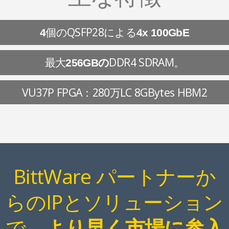
個のQSFP28による
4
4x 100GbE
最大
DDR4 SDRAM。
256GBの
VU37P FPGA：280万LC 8GBytes HBM2
BittWare パートナーか
らのIPとソリューション
で、
より早く市場に参入