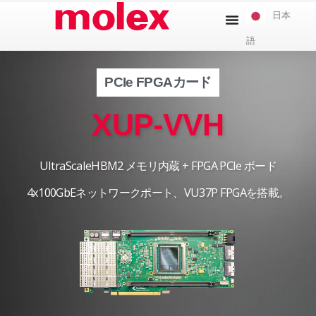
本
日本
文
語
へ
ス
キ
PCIe FPGAカード
ッ
XUP-VVH
プ
UltraScaleHBM2 メモリ内蔵 + FPGA PCIe ボード
4x100GbEネットワークポート、VU37P FPGAを搭載。