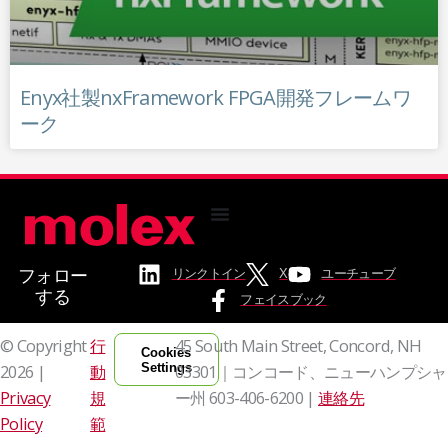
Enyx社製nxFramework FPGA開発フレームワ
ーク
フォロー
リンクトイン
X
ユーチューブ
する
フェイスブック
© Copyright
行
45 South Main Street, Concord, NH
Cookies
Settings
2026 |
動
03301｜コンコード、ニューハンプシャ
Privacy
規
ー州
603-406-6200 |
連絡先
Policy
範