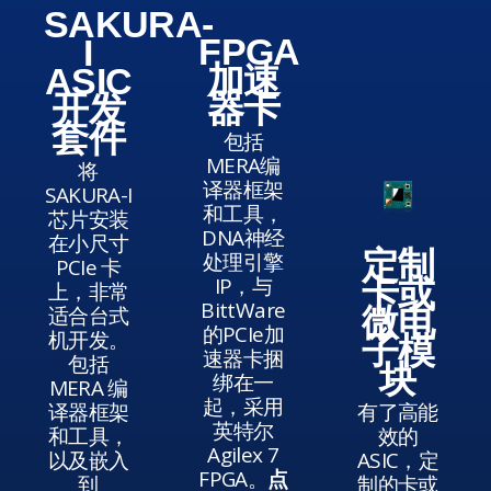
SAKURA-
FPGA
I
加速
ASIC
器卡
开发
套件
包括
MERA编
将
译器框架
SAKURA-I
和工具，
芯片安装
DNA神经
在小尺寸
定制
处理引擎
PCIe 卡
IP，与
卡或
上，非常
BittWare
适合台式
微电
的PCIe加
机开发。
子模
速器卡捆
包括
块
绑在一
MERA 编
起，采用
译器框架
有了高能
英特尔
和工具，
效的
Agilex 7
以及嵌入
ASIC，定
FPGA。
点
到
制的卡或