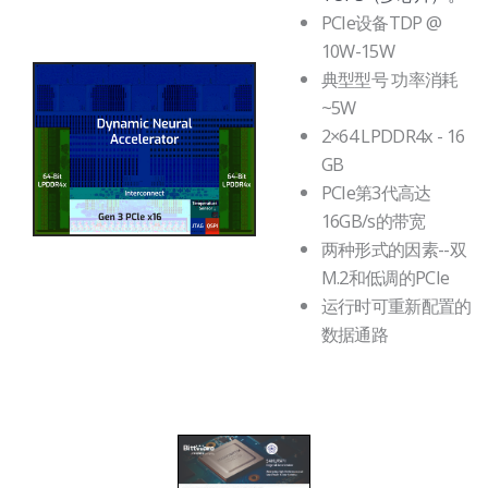
PCIe设备TDP @
10W-15W
典型型号 功率消耗
~5W
2×64 LPDDR4x - 16
GB
PCIe第3代高达
16GB/s的带宽
两种形式的因素--双
M.2和低调的PCIe
运行时可重新配置的
数据通路