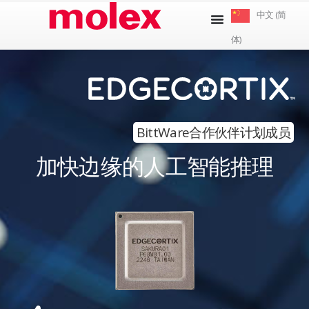
跳
中文 (简
到
体)
内
容
BittWare合作伙伴计划成员
加快边缘的人工智能推理