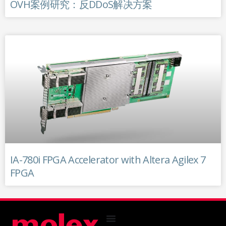
OVH案例研究：反DDoS解决方案
IA-780i FPGA Accelerator with Altera Agilex 7
FPGA