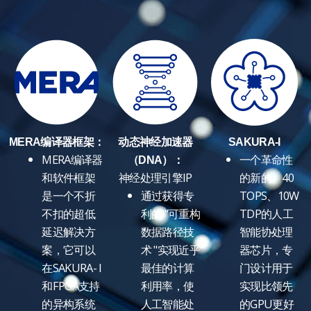
MERA编译器框架：
动态神经加速器
SAKURA-I
MERA编译器
一个革命性
（DNA）：
和软件框架
神经处理引擎IP
的新的、40
是一个不折
通过获得专
TOPS、10W
不扣的超低
利的 "可重构
TDP的人工
延迟解决方
数据路径技
智能协处理
案，它可以
术 "实现近乎
器芯片，专
在SAKURA- I
最佳的计算
门设计用于
和FPGA支持
利用率，使
实现比领先
的异构系统
人工智能处
的GPU更好