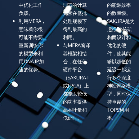
中优化工作
理器的计算
的能源效率
负载。
元素在低批
的数量级。
利用MERA，
处理规模下
SAKURA是为
意味着你很
得到最高的
运行DNA架
可能不需要
利用。
构而设计和
重新训练你
与MERA编译
优化的硬
的模型来利
器框架相结
件，使其能
用DNA IP加
合，在任何
够以超低的
速的优势。
硬件平台
延迟一起运
（SAKURA-I
行多个深度
或FPGA）上
神经网络模
都能以较低
型，同时保
的功率提供
持卓越的
高吞吐量和
TOPS利用
低延时。
率。