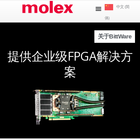
跳
中文 (简
到
体)
内
容
关于BittWare
提供企业级FPGA解决方
案