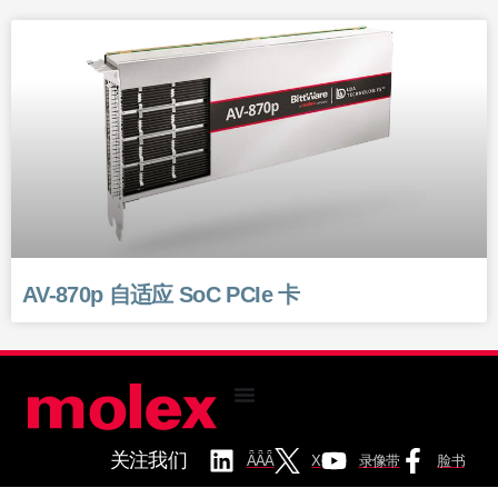
AV-870p 自适应 SoC PCIe 卡
关注我们
ǞǞǞ
X
录像带
脸书