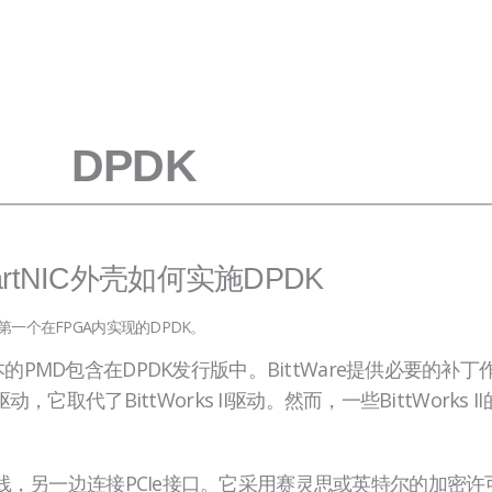
DPDK
artNIC外壳如何实施DPDK
的合作是第一个在FPGA内实现的DPDK。
版本。基本的PMD包含在DPDK发行版中。BittWare提供必要
ic驱动，它取代了BittWorks II驱动。然而，一些BittWork
XI总线，另一边连接PCIe接口。它采用赛灵思或英特尔的加