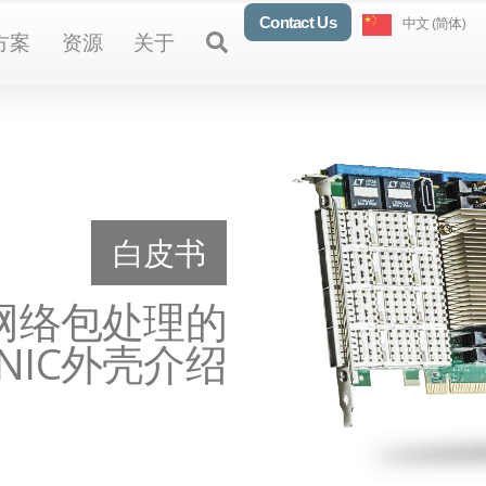
Contact Us
中文 (简体)
oducts
Open Solutions
Open Resources
Open About
Open
方案
资源
关于
白皮书
用于网络包处理的
tNIC外壳介绍