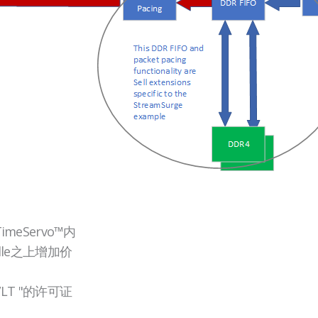
标
题
空
TimeServo™内
标
lle之上增加价
题
/LT "的许可证