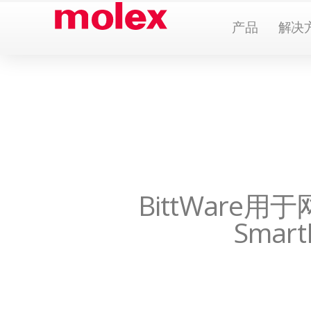
跳
Open Pr
产品
解决
到
内
容
BittWare
Smar