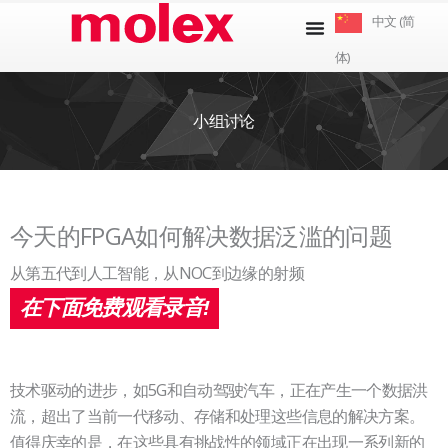
跳
中文 (简
到
体)
内
容
小组讨论
今天的FPGA如何解决数据泛滥的问题
从第五代到人工智能，从NOC到边缘的射频
在下面免费观看录音!
技术驱动的进步，如5G和自动驾驶汽车，正在产生一个数据洪
流，超出了当前一代移动、存储和处理这些信息的解决方案。
值得庆幸的是，在这些具有挑战性的领域正在出现一系列新的