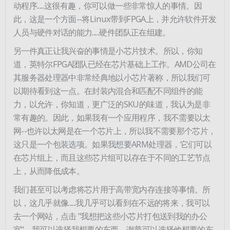
动程序......这很有趣，你可以做一些非常惊人的事情。因
此，这是一个方面--将Linux带到FPGA上，并允许软件开发
人员与硬件对话的能力......硬件团队正在组建。
另一件真正让我兴奋的事情是小芯片技术。所以，你知
道，英特尔FPGA团队已经在芯片基础上工作。AMD公司在
其服务器处理器中非常经典地以小芯片著称，所以我们可
以期待看到这一点。在封装内混合和匹配不同组件的能
力，以允许，你知道，更广泛的SKU的味道，我认为是非
常有趣的。因此，如果我有一个应用程序，我不需要以太
网--也许以太网是在一个芯片上，所以我不需要那个芯片，
这只是一个包装选项。如果我想要ARM处理器，它们可以
在芯片组上，而且这些芯片组可以存在于不同的工艺节点
上，从而降低成本。
我们甚至可以考虑将芯片用于高带宽内存连接等事情。所
以，这几乎就像......我几乎可以看到在不远的将来，我可以
去一个网站，点击 "我想把这些小芯片打包送到我的办公
室"，我可以选择我想要的东西，谢普可以选择他想要的东