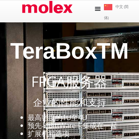
跳
中文 (简
到
体)
内
容
TeraBoxTM
FPGA服务器
企业的性能和支持
最高密度的1U至4U
预先与BittWare卡集成在一起
扩展机箱选项