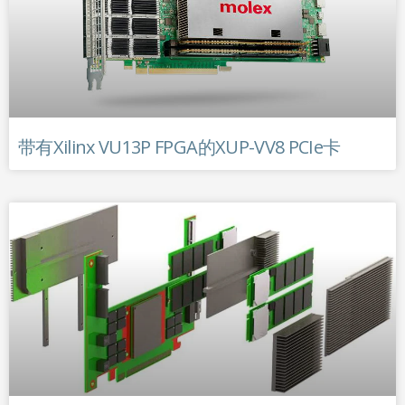
带有Xilinx VU13P FPGA的XUP-VV8 PCIe卡