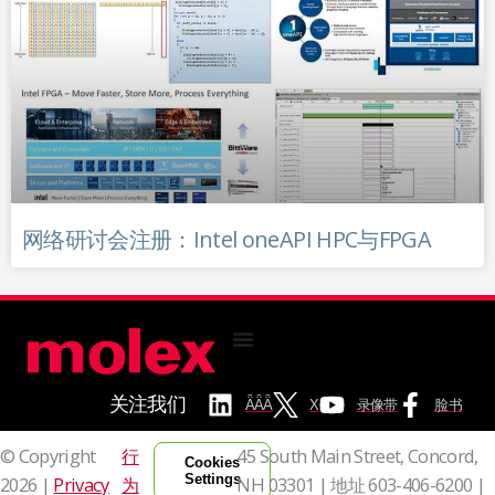
网络研讨会注册：Intel oneAPI HPC与FPGA
关注我们
ǞǞǞ
X
录像带
脸书
© Copyright
行
45 South Main Street, Concord,
Cookies
Settings
2026 |
Privacy
为
NH 03301 | 地址
603-406-6200 |