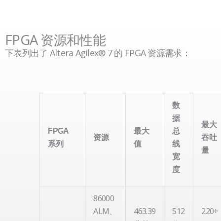
FPGA 资源和性能
下表列出了 Altera Agilex® 7 的 FPGA 资源需求：
数
据
最大
FPGA
最大
总
资源
吞吐
系列
值
线
量
宽
度
86000
ALM、
463.39
512
220+