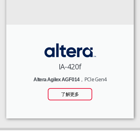
IA-420f
，PCIe Gen4
Altera Agilex AGF014
了解更多