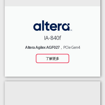
IA-840f
，PCIe Gen4
Altera Agilex AGF027
了解更多