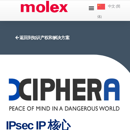
跳
中文 (简
到
体)
内
容
返回到知识产权和解决方案
IPsec IP 核心