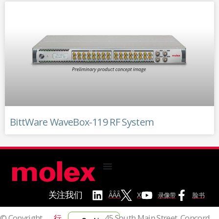
BittWare WaveBox-119 RF System
关注我们
ǞǞǞ
X
录像带
脸书
© Copyright
行
45 South Main Street, Concord,