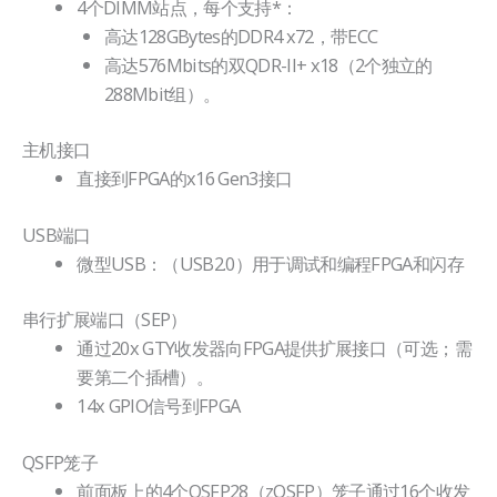
4个DIMM站点，每个支持*：
高达128GBytes的DDR4 x72，带ECC
高达576Mbits的双QDR-II+ x18（2个独立的
288Mbit组）。
主机接口
直接到FPGA的x16 Gen3接口
USB端口
微型USB：（USB2.0）用于调试和编程FPGA和闪存
串行扩展端口（SEP）
通过20x GTY收发器向FPGA提供扩展接口（可选；需
要第二个插槽）。
14x GPIO信号到FPGA
QSFP笼子
前面板上的4个QSFP28（zQSFP）笼子通过16个收发