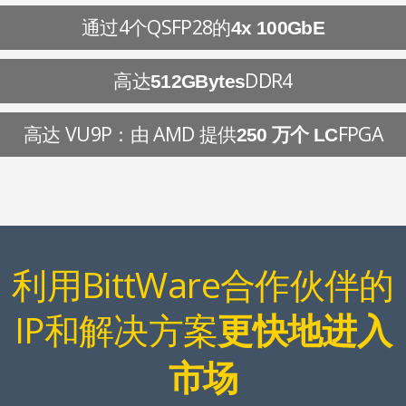
通过4个QSFP28的
4x 100GbE
高达
DDR4
512GBytes
高达 VU9P：由 AMD 提供
FPGA
250 万个 LC
利用BittWare合作伙伴的
IP和解决方案
更快地进入
市场