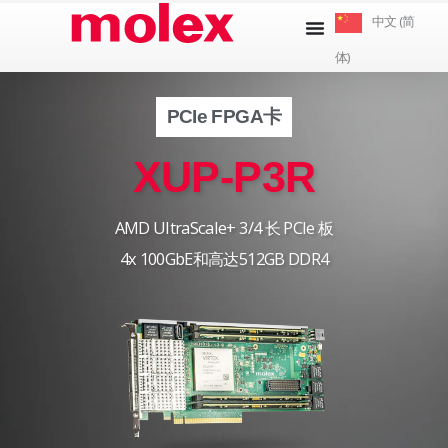
跳
中文 (简
到
体)
内
容
PCIe FPGA卡
XUP-P3R
AMD UltraScale+ 3/4 长 PCIe 板
4x 100GbE和高达512GB DDR4