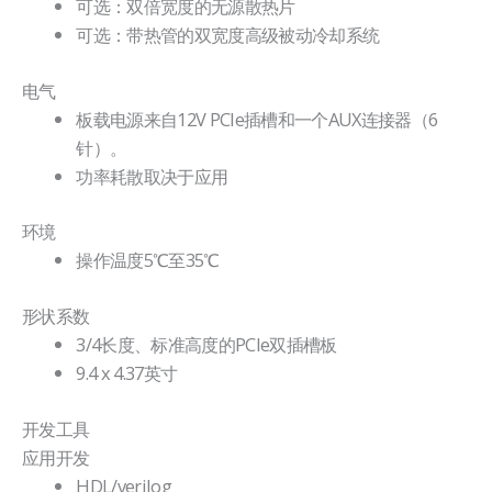
可选：双倍宽度的无源散热片
可选：带热管的双宽度高级被动冷却系统
电气
板载电源来自12V PCIe插槽和一个AUX连接器（6
针）。
功率耗散取决于应用
环境
操作温度5℃至35℃
形状系数
3/4长度、标准高度的PCIe双插槽板
9.4 x 4.37英寸
开发工具
应用开发
HDL/verilog