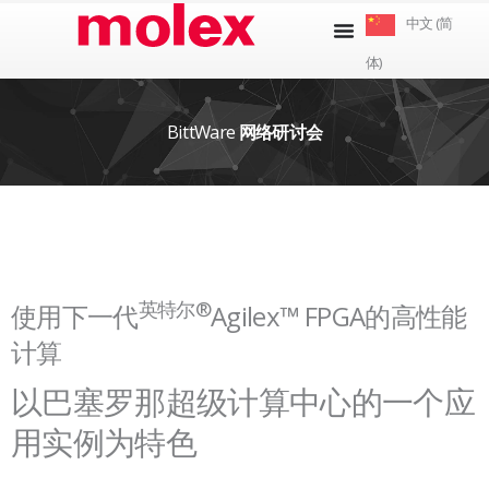
跳
中文 (简
到
体)
内
容
BittWare
网络研讨会
英特尔®
使用下一代
Agilex™ FPGA的高性能
计算
以巴塞罗那超级计算中心的一个应
用实例为特色