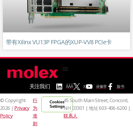
带有Xilinx VU13P FPGA的XUP-VV8 PCIe卡
关注我们
ǞǞǞ
X
录像带
脸书
© Copyright
行
45 South Main Street, Concord,
Cookies
Settings
2026 |
Privacy
为
NH 03301 | 地址
603-406-6200 |
Policy
准
联系人
则