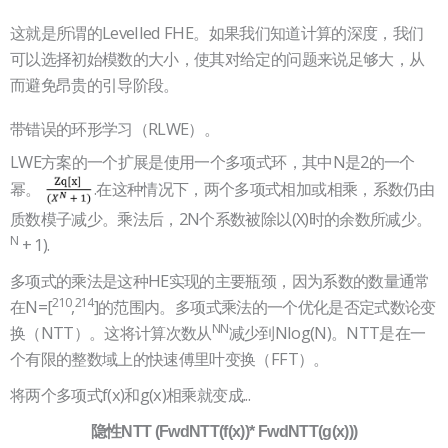
这就是所谓的Levelled FHE。如果我们知道计算的深度，我们
可以选择初始模数的大小，使其对给定的问题来说足够大，从
而避免昂贵的引导阶段。
带错误的环形学习（RLWE）。
LWE方案的一个扩展是使用一个多项式环，其中N是2的一个
幂。
.在这种情况下，两个多项式相加或相乘，系数仍由
质数模子减少。乘法后，2N个系数被除以(X)时的余数所减少。
N
+ 1).
多项式的乘法是这种HE实现的主要瓶颈，因为系数的数量通常
210
214
在N=[
,
]的范围内。多项式乘法的一个优化是否定式数论变
NN
换（NTT）。这将计算次数从
减少到Nlog(N)。NTT是在一
个有限的整数域上的快速傅里叶变换（FFT）。
将两个多项式f(x)和g(x)相乘就变成...
隐性NTT (FwdNTT(f(x))* FwdNTT(g(x)))