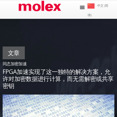
跳
中文 (简
到
体)
内
容
文章
同态加密加速
FPGA加速实现了这一独特的解决方案，允
许对加密数据进行计算，而无需解密或共享
密钥