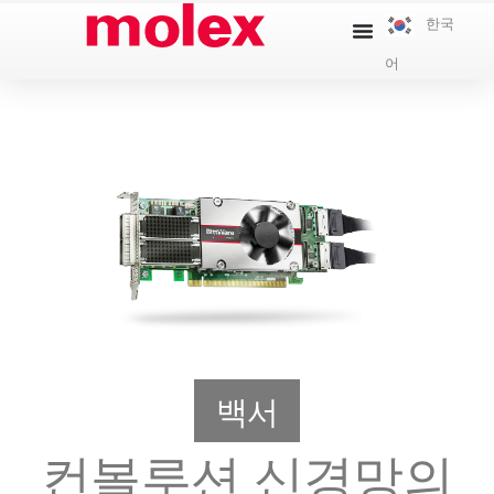
콘
한국
텐
어
츠
로
건
너
뛰
기
백서
컨볼루션 신경망의