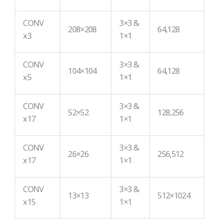
CONV
3×3 &
208×208
64,128
x3
1×1
CONV
3×3 &
104×104
64,128
x5
1×1
CONV
3×3 &
52×52
128,256
x17
1×1
CONV
3×3 &
26×26
256,512
x17
1×1
CONV
3×3 &
13×13
512×1024
x15
1×1