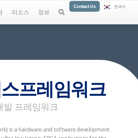
Contact Us
한국어
oducts
Open Solutions
Open Resources
Open About
Open
션
리소스
정보
엑스프레임워크
개발 프레임워크
k) is a hardware and software development
 ultra-low latency FPGA applications for the