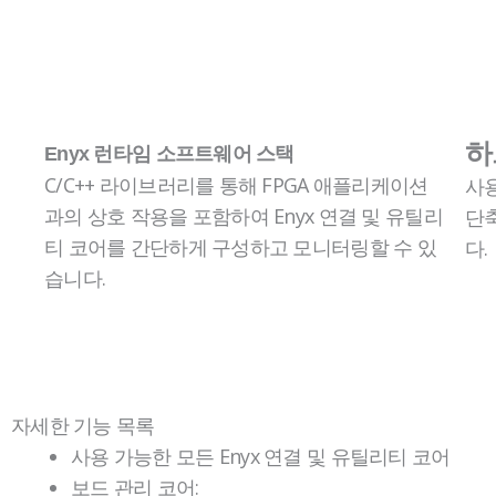
하
Enyx 런타임 소프트웨어 스택
C/C++ 라이브러리를 통해 FPGA 애플리케이션
사
과의 상호 작용을 포함하여 Enyx 연결 및 유틸리
단축
티 코어를 간단하게 구성하고 모니터링할 수 있
다.
습니다.
빈
빈
빈
빈
제
머
제
헤
목
리
목
아
자세한 기능 목록
사용 가능한 모든 Enyx 연결 및 유틸리티 코어
보드 관리 코어: