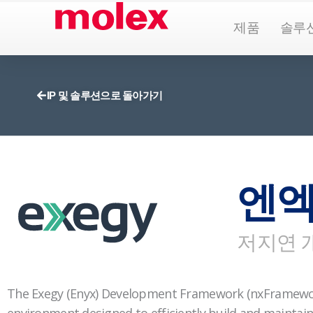
콘
Open Pr
제품
솔루
텐
츠
로
건
IP 및 솔루션으로 돌아가기
너
뛰
기
엔
저지연 
The Exegy (Enyx) Development Framework (nxFramewor
environment designed to efficiently build and maintain