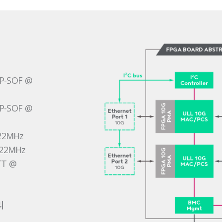
OP-SOF @
OP-SOF @
322MHz
322MHz
TT @
리