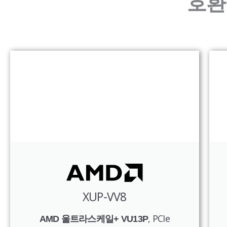
호환
XUP-VV8
, PCIe
AMD 울트라스케일+ VU13P