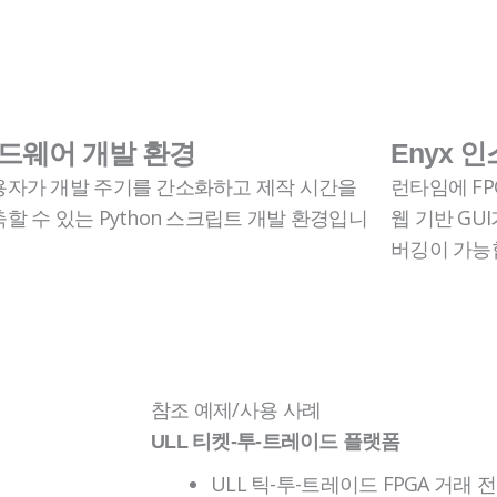
드웨어 개발 환경
Enyx 
용자가 개발 주기를 간소화하고 제작 시간을
런타임에 F
할 수 있는 Python 스크립트 개발 환경입니
웹 기반 GU
버깅이 가능
빈
빈
제
머
목
리
참조 예제/사용 사례
ULL 티켓-투-트레이드 플랫폼
ULL 틱-투-트레이드 FPGA 거래