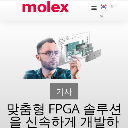
콘
한국
텐
어
츠
로
건
너
뛰
기
기사
맞춤형 FPGA 솔루션
을 신속하게 개발하