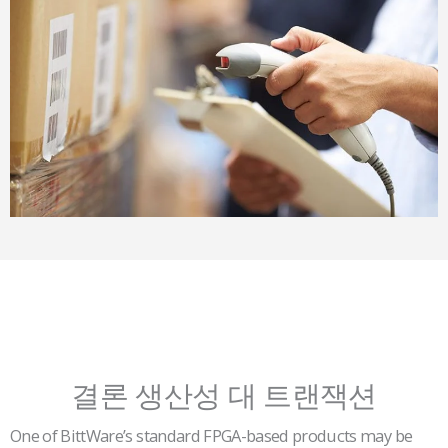
결론 생산성 대 트랜잭션
One of BittWare’s standard FPGA-based products may be