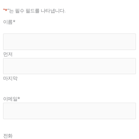
"*
"는 필수 필드를 나타냅니다.
국
이름
*
가
먼저
마지막
이메일
*
전화