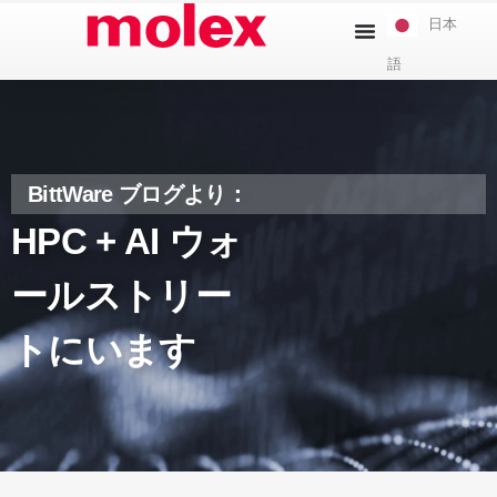
本
日本
文
語
へ
ス
キ
ッ
プ
BittWare ブログより：
HPC + AI ウォ
ールストリー
トにいます