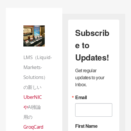
Subscrib
e to
Updates!
LMS（Liquid-
Markets-
Get regular 
Solutions）
updates to your 
inbox.
の新しい
UberNIC
Email
や
AI推論
用の
First Name
GroqCard