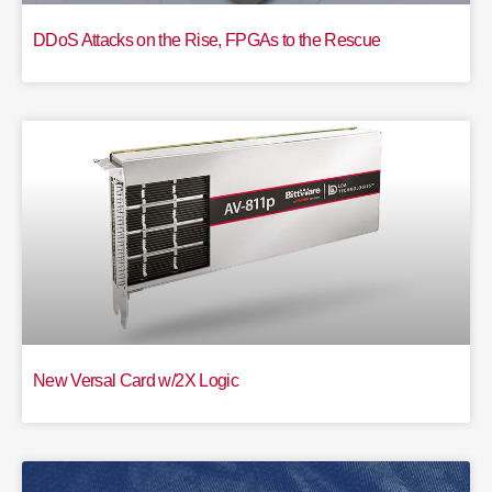
DDoS Attacks on the Rise, FPGAs to the Rescue
New Versal Card w/2X Logic