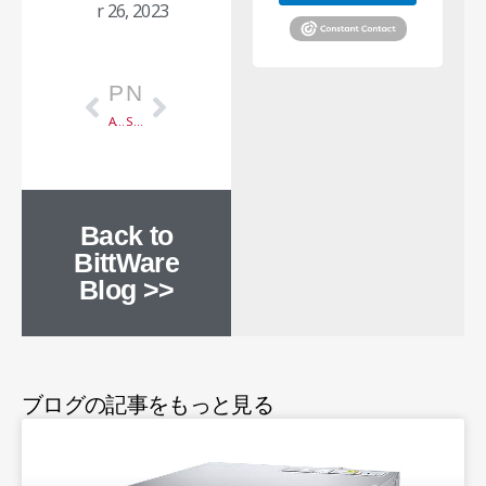
r 26, 2023
Prev
次のページ
PREVIOUS
NEXT
Article Compares DDR4 and DDR5
STAC NY Fall 2023
Back to
BittWare
Blog >>
ブログの記事をもっと見る