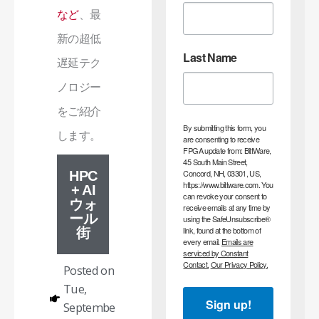
など
、最
新の超低
Last Name
遅延テク
ノロジー
をご紹介
By submitting this form, you
します。
are consenting to receive
FPGA update from: BittWare,
45 South Main Street,
Concord, NH, 03301, US,
HPC
https://www.bittware.com. You
+ AI
can revoke your consent to
ウォ
receive emails at any time by
ール
using the SafeUnsubscribe®
link, found at the bottom of
街
every email.
Emails are
serviced by Constant
Contact.
Our Privacy Policy.
Posted on
Tue,
Sign up!
Septembe