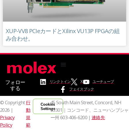
XUP-VV8 PCIeカードとXilinx VU13P FPGAの組
み合わせ。
フォロー
リンクトイン
X
ユーチューブ
する
フェイスブック
© Copyright
行
45 South Main Street, Concord, NH
Cookies
Settings
2026 |
動
03301｜コンコード、ニューハンプシャ
Privacy
規
ー州
603-406-6200 |
連絡先
Policy
範