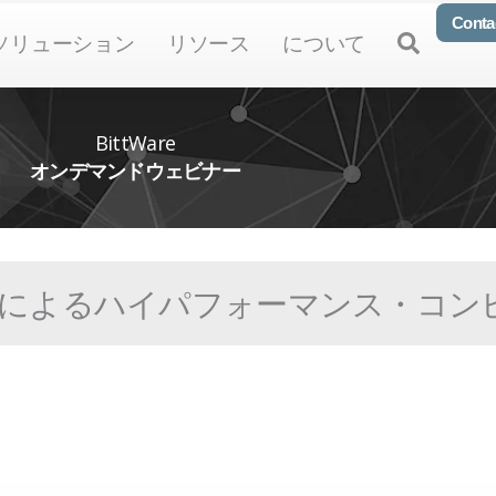
Conta
n Products
Open Solutions
Open Resources
Open About
Open
ソリューション
リソース
について
BittWare
オンデマンドウェビナー
FPGAによるハイパフォーマンス・コ