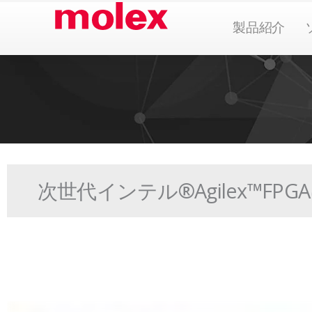
本
Ope
製品紹介
文
へ
ス
キ
ッ
プ
次世代インテル®Agilex™