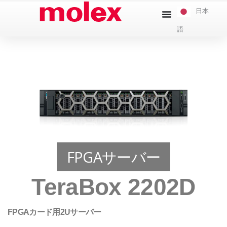
本
日本
文
語
へ
ス
キ
ッ
プ
FPGAサーバー
TeraBox 2202D
FPGAカード用2Uサーバー