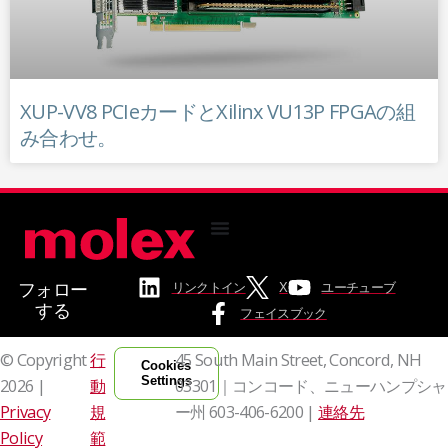
XUP-VV8 PCIeカードとXilinx VU13P FPGAの組
み合わせ。
フォロー
リンクトイン
X
ユーチューブ
する
フェイスブック
© Copyright
行
45 South Main Street, Concord, NH
Cookies
Settings
2026 |
動
03301｜コンコード、ニューハンプシャ
Privacy
規
ー州
603-406-6200 |
連絡先
Policy
範