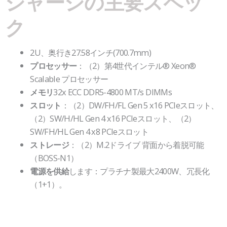
シャーシの主要スペッ
ク
2U、奥行き27.58インチ(700.7mm)
：（2）第4世代インテル® Xeon®
プロセッサー
Scalable プロセッサー
32x ECC DDR5-4800 MT/s DIMMs
メモリ
：（2）DW/FH/FL Gen 5 x16 PCIeスロット、
スロット
（2）SW/H/HL Gen 4 x16 PCIeスロット、（2）
SW/FH/HL Gen 4 x8 PCIeスロット
：（2）M.2ドライブ 背面から着脱可能
ストレージ
（BOSS-N1）
します：プラチナ製最大2400W、冗長化
電源を供給
（1+1）。