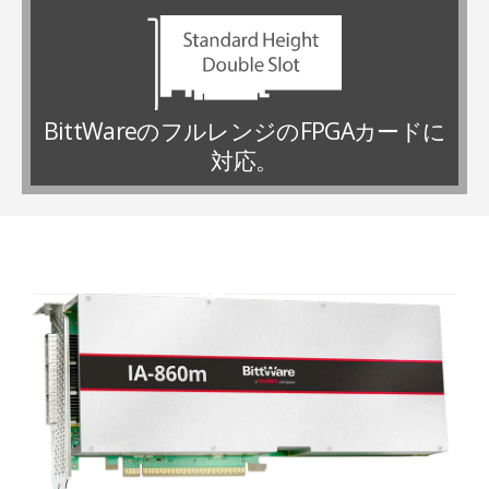
BittWareのフルレンジのFPGAカードに
対応。