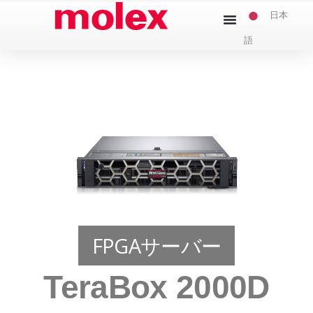
本
日本
文
語
へ
ス
キ
ッ
プ
FPGAサーバー
TeraBox 2000D