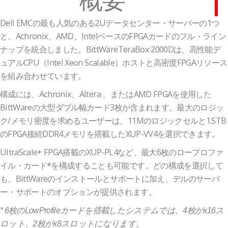
Dell EMCの最も人気のある2Uデータセンター・サーバーの1つ
と、Achronix、AMD、IntelベースのFPGAカードのフル・ライン
ナップを統合しました。BittWareTeraBox 2000Dは、高性能デ
ュアルCPU（Intel Xeon Scalable）ホストと高密度FPGAリソース
を組み合わせています。
構成には、Achronix、Altera 、またはAMD FPGAを使用した
BittWareの大型ダブル幅カード3枚が含まれます。最大のロジッ
ク/メモリ密度を求めるユーザーは、11Mのロジックセルと1.5TB
のFPGA接続DDR4メモリを搭載したXUP-VV4を選択できます。
UltraScale+ FPGA搭載のXUP-PL4など、最大6枚のロープロファ
イル・カード*を構成することも可能です。どの構成を選択して
も、BittWareのインストールとサポートに加え、デルのサーバ
ー・サポートのオプションが提供されます。
* 6枚のLowProfileカードを搭載したシステムでは、4枚がx16ス
ロット、2枚がx8スロットになります。