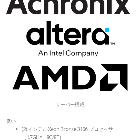
サーバー構成
低い
(2) インテル Xeon Bronze 3106 プロセッサー
（1.7GHz、8C/8T)