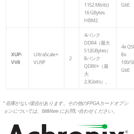
1152 Mbits)
GbE
16 GBytes
HBM2
4バンク
DDR4（最大
4x QS
512GBytes）
UltraScale+
8x
XUP-
2
8バンク
VU9P
100/5
VV8
QDRII+（最
GbE
大
2.3Gbits）。
* 在庫がない場合があります。その他のFPGAカードオプシ
ョンについては、BittWare にお問い合わせください。