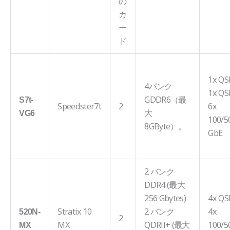
の
カ
ー
ド
1x Q
4バンク
1x QS
GDDR6（最
S7t-
Speedster7t
2
6x
大
VG6
100/5
8GByte）。
GbE
2 バンク
DDR4 (最大
256 Gbytes)
4x QS
Stratix 10
2 バンク
4x
520N-
2
MX
QDRII+ (最大
100/5
MX