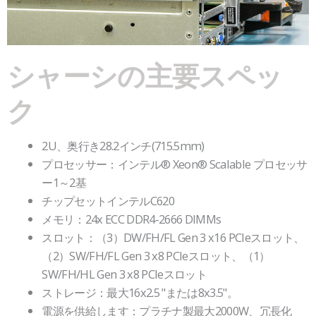
シャーシの主要スペッ
ク
2U、奥行き28.2インチ(715.5mm)
プロセッサー：インテル® Xeon® Scalable プロセッサ
ー1～2基
チップセットインテルC620
メモリ：24x ECC DDR4-2666 DIMMs
スロット：（3）DW/FH/FL Gen 3 x16 PCIeスロット、
（2）SW/FH/FL Gen 3 x8 PCIeスロット、（1）
SW/FH/HL Gen 3 x8 PCIeスロット
ストレージ：最大16x2.5 "または8x3.5"。
電源を供給します：プラチナ製最大2000W、冗長化