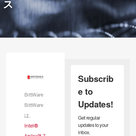
ス
Subscrib
e to
BittWare
Updates!
BittWare
は、
Get regular 
updates to your 
Intel®
inbox.
Agilex™ 7