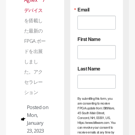
Email
デバイス
を搭載し
た最新の
First Name
FPGA ボー
ドを出展
しまし
Last Name
た。アク
セラレー
ション
By submitting this form, you
are consenting to receive
Posted on
FPGA update from: BittWare,
45 South Main Street,
Mon,
Concord, NH, 03301, US,
January
https://www.bittware.com. You
can revoke your consent to
23, 2023
receive emails at any time by