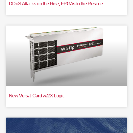
DDoS Attacks on the Rise, FPGAs to the Rescue
New Versal Card w/2X Logic