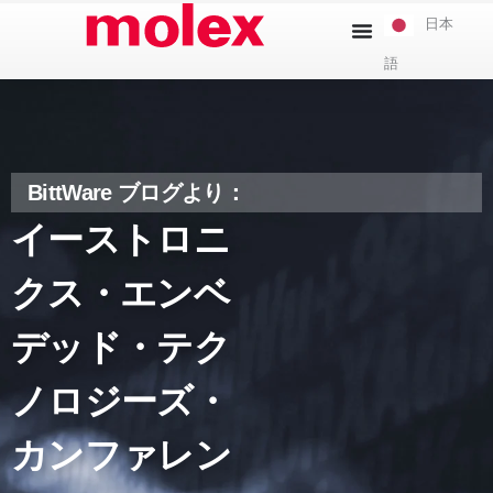
本
日本
文
語
へ
ス
キ
ッ
プ
BittWare ブログより：
イーストロニ
クス・エンベ
デッド・テク
ノロジーズ・
カンファレン