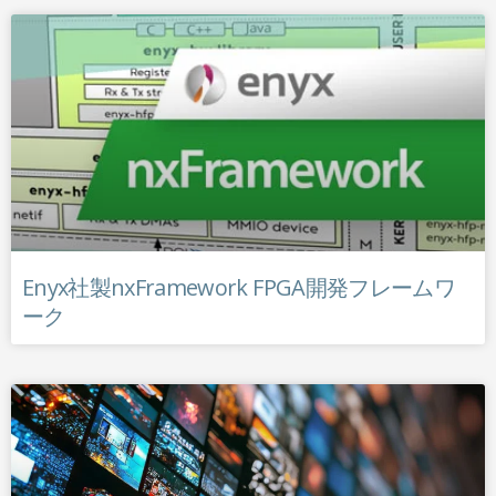
Enyx社製nxFramework FPGA開発フレームワ
ーク