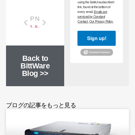
Prev
次のページ
using the SafeUnsubscribe®
link, found at the bottom of
every email.
Emails are
serviced by Constant
PREVIOUS
NEXT
Contact.
Our Privacy Policy.
Year-End Summary 2022
New 200G Capture Solution
Sign up!
Back to
BittWare
Blog >>
ブログの記事をもっと見る