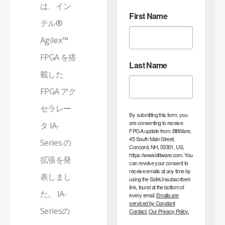
は、イン
First Name
テル®
Agilex™
FPGA を搭
Last Name
載した
FPGA アク
セラレー
By submitting this form, you
are consenting to receive
タ IA-
FPGA update from: BittWare,
45 South Main Street,
Series の
Concord, NH, 03301, US,
https://www.bittware.com. You
拡張を発
can revoke your consent to
receive emails at any time by
表しまし
using the SafeUnsubscribe®
link, found at the bottom of
た。 IA-
every email.
Emails are
serviced by Constant
Seriesの
Contact.
Our Privacy Policy.