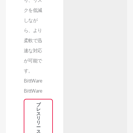
クを低減
しなが
ら、より
柔軟で迅
速な対応
が可能で
す。
BittWare
BittWare
プ
レ
ス
リ
リ
ー
ス