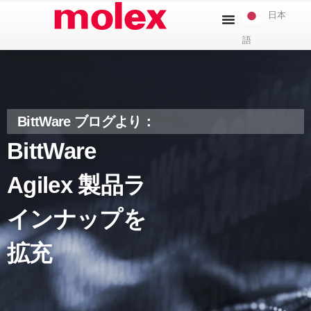
本
日本
文
語
へ
ス
キ
ッ
プ
BittWare ブログより：
BittWare
Agilex 製品ラ
インナップを
拡充