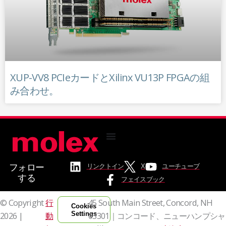
XUP-VV8 PCIeカードとXilinx VU13P FPGAの組
み合わせ。
フォロー
リンクトイン
X
ユーチューブ
する
フェイスブック
© Copyright
行
45 South Main Street, Concord, NH
Cookies
Settings
2026 |
動
03301｜コンコード、ニューハンプシャ