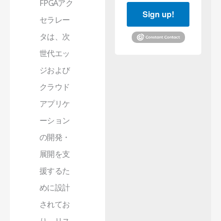
FPGAアク
Sign up!
セラレー
タは、次
世代エッ
ジおよび
クラウド
アプリケ
ーション
の開発・
展開を支
援するた
めに設計
されてお
り、リス