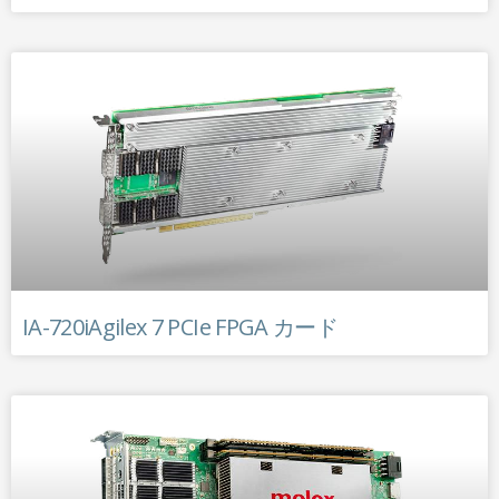
IA-720iAgilex 7 PCIe FPGA カード