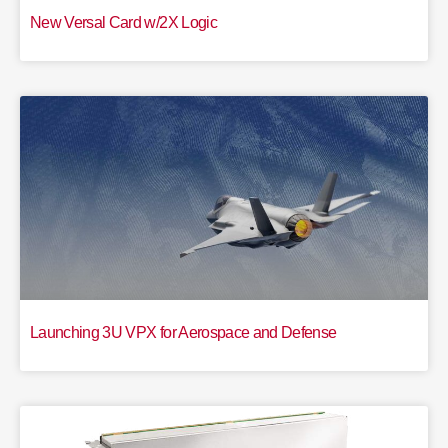
New Versal Card w/2X Logic
Launching 3U VPX for Aerospace and Defense