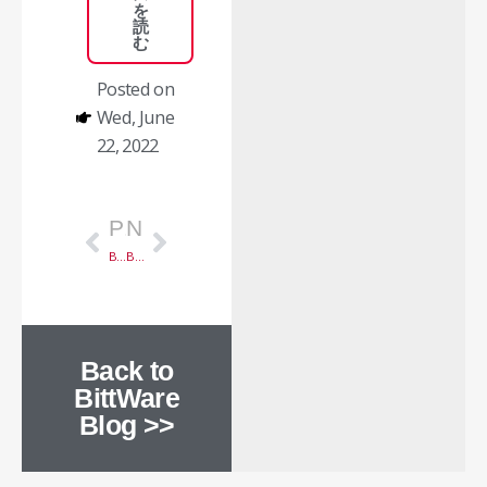
を
読
む
Posted on
Wed, June
22, 2022
Prev
次のページ
PREVIOUS
NEXT
BittWare Announces Partner Program
BittWare Joins STAC
Back to
BittWare
Blog >>