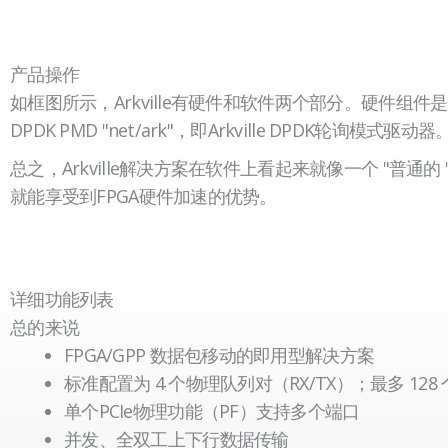
产品操作
空
如框图所示，Arkville有硬件和软件两个部分。硬件组
标
DPDK PMD "net/ark"，即Arkville DPDK轮
题
总之，Arkville解决方案在软件上看起来就像一个 "普
就能享受到FPGA硬件加速的优势。
空
空
标
标
题
题
详细功能列表
总的来说
FPGA/GPP 数据包移动的即用型解决方案
标准配置为 4 个物理队列对（RX/TX）；最多 12
单个PCIe物理功能（PF）支持多个端口
并发、全双工上下行数据传输