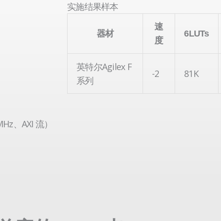
实施结果样本
速
器材
6LUTs
度
英特尔Agilex F
-2
81K
系列
Hz、AXI 流）