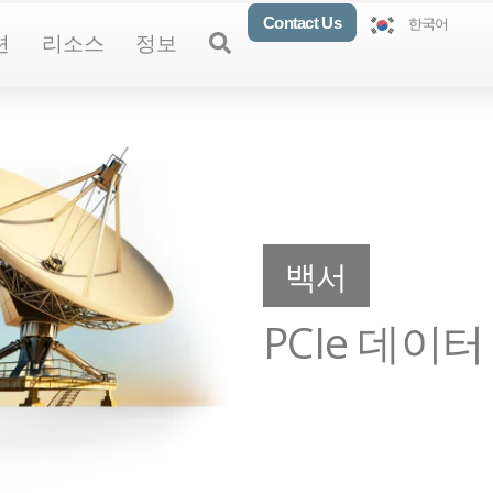
Contact Us
한국어
oducts
Open Solutions
Open Resources
Open About
Open
션
리소스
정보
백서
PCIe 데이터