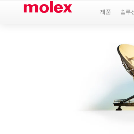
콘
Open Pr
제품
솔루
텐
츠
로
건
너
뛰
기