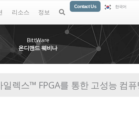
Contact Us
한국어
oducts
Open Solutions
Open Resources
Open About
Open
션
리소스
정보
BittWare
온디맨드 웨비나
일렉스™ FPGA를 통한 고성능 컴퓨