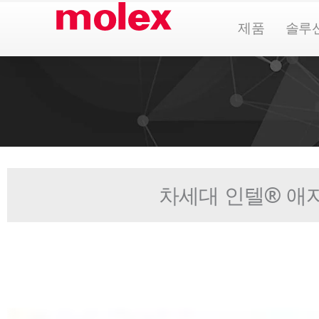
콘
Open Pr
제품
솔루
텐
츠
로
건
너
뛰
기
차세대 인텔® 애자