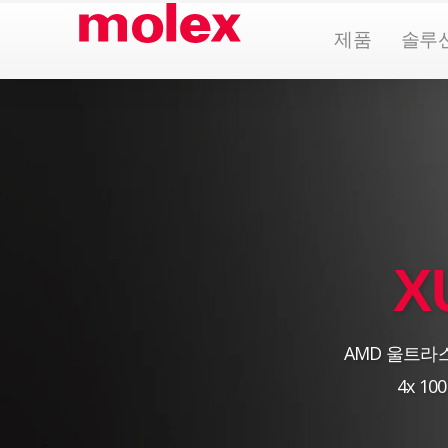
콘
Open Pr
제품
솔루
텐
츠
로
건
너
뛰
기
X
AMD 울트라스케
4x 10