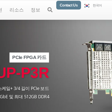
Contact Us
한국어
oducts
Open Solutions
Open Resources
Open About
Open
션
리소스
정보
PCIe FPGA 카드
UP-P3R
일+ 3/4 길이 PCIe 보드
0GbE 및 최대 512GB DDR4