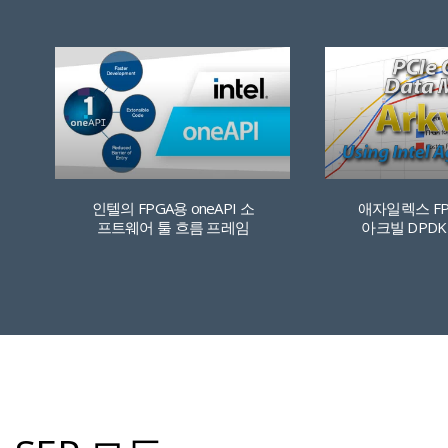
인텔의 FPGA용 oneAPI 소
애자일렉스 F
프트웨어 툴 흐름 프레임
아크빌 DPD