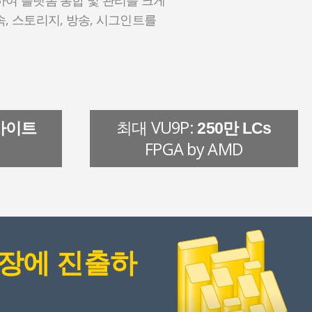
속, 스토리지, 방송, 시그인트를
최대 VU9P:
B바이트
250만 LCs
FPGA by AMD
시장에 진출하