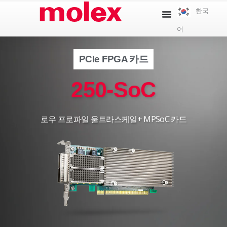
콘
한국
텐
어
츠
로
건
PCIe FPGA 카드
너
250-SoC
뛰
기
로우 프로파일 울트라스케일+ MPSoC 카드