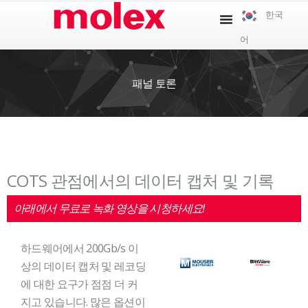
콘
한국
텐
어
츠
로
건
패널 토론
너
뛰
기
COTS 관점에서의 데이터 캡처 및 기록
아래에서 무료로 녹화 영상을 시청하세요!
하드웨어에서 200Gb/s 이
상의 데이터 캡처 및 레코딩
에 대한 요구가 점점 더 커
지고 있습니다. 많은 옵션이