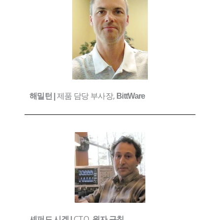
제품 담당 부사장,
해밀턴 |
BittWare
CTO,
셰퍼드 시겔 |
원자 규칙