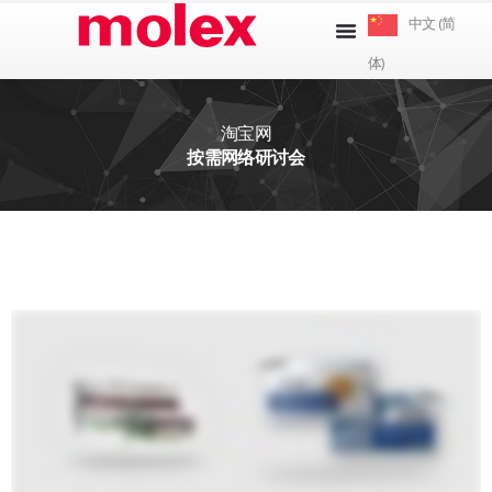
跳
中文 (简
到
体)
内
容
淘宝网
按需网络研讨会