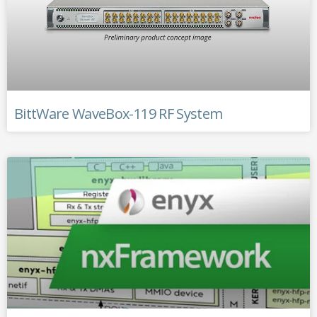
BittWare WaveBox-119 RF System