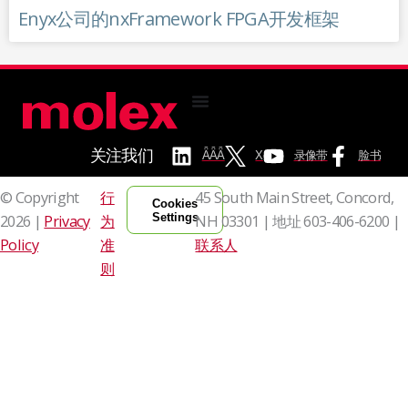
Enyx公司的nxFramework FPGA开发框架
关注我们
ǞǞǞ
X
录像带
脸书
© Copyright
行
45 South Main Street, Concord,
Cookies
Settings
2026 |
Privacy
为
NH 03301 | 地址
603-406-6200 |
Policy
准
联系人
则