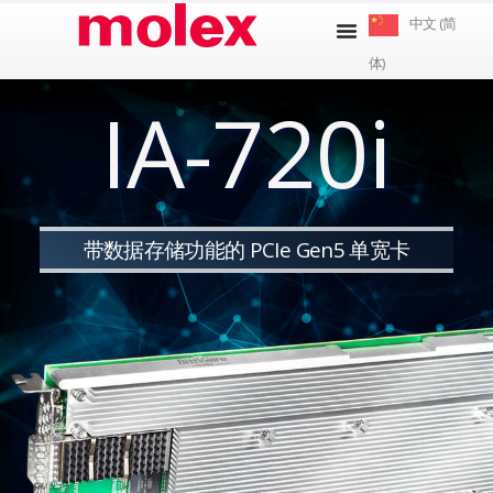
跳
中文 (简
到
体)
内
容
IA-720i
带数据存储功能的 PCIe Gen5 单宽卡