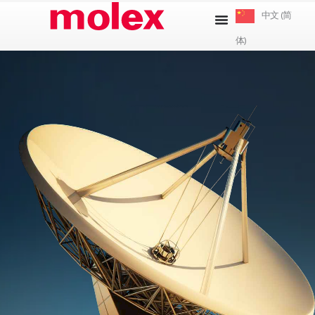
跳
中文 (简
到
体)
内
容