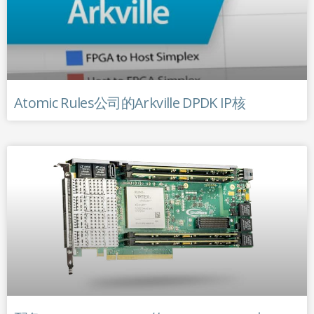
Atomic Rules公司的Arkville DPDK IP核