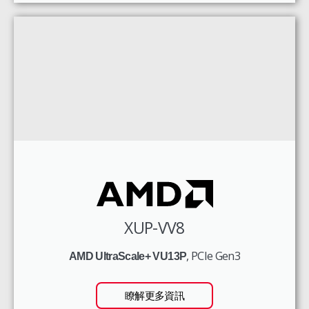
XUP-VV8
, PCIe Gen3
AMD UltraScale+ VU13P
瞭解更多資訊