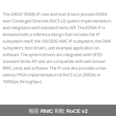
The GROVF RDMA IP core and host drivers provide RDMA
over Converged
Ethernet (RoCE v2) system implementation
and integration with standard
Verbs API. The RDMA IP is
delivered with a reference design that includes the
IP
subsystem itself, the 100/200G MAC IP subsystem, the DMA
subsystem, host
drivers, and example application on
software. The system drivers are integrated
with OFED
standard Verbs API and are compatible with well-known
RNIC cards
and software. The IP core also provides a low-
latency FPGA implementation of
RoCE v2 at 200Gbs or
100Gbps throughput.
相容
和軟
RNIC
RoCE v2