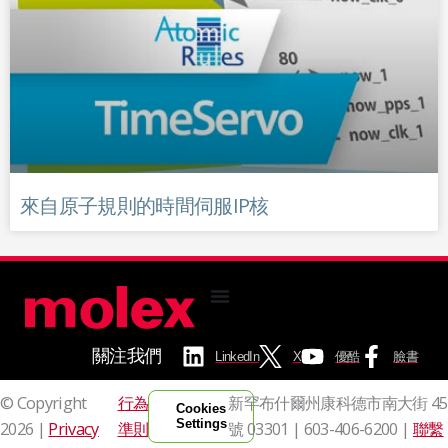
來自原子規則的時間伺服IP核
關注我們
LinkedIn
X
優酷
臉書
© Copyright
行為
新罕布什爾州康科德市南大街 45
Cookies
Settings
2026 |
Privacy
準則
號 03301 |
603-406-6200 |
聯繫