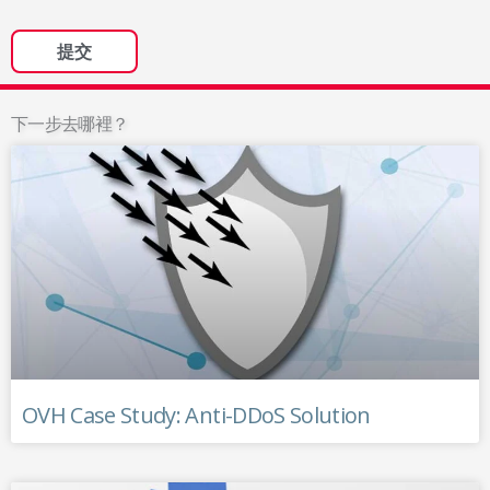
下一步去哪裡？
OVH Case Study: Anti-DDoS Solution