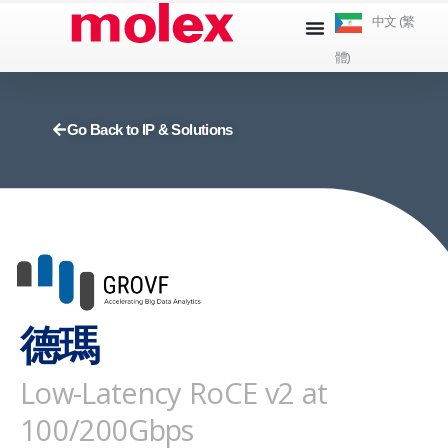
跳
中文 (繁
到
體)
內
容
Go Back to IP & Solutions
德瑪
Low-Latency RoCE v2 at
100/200Gbps