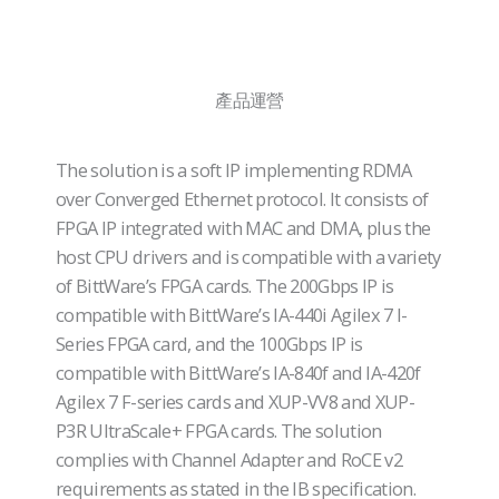
產品運營
The solution is a soft IP implementing RDMA
over Converged Ethernet protocol. It consists of
FPGA IP integrated with MAC and DMA, plus the
host CPU drivers and is compatible with a variety
of BittWare’s FPGA cards. The 200Gbps IP is
compatible with BittWare’s IA-440i Agilex 7 I-
Series FPGA card, and the 100Gbps IP is
compatible with BittWare’s IA-840f and IA-420f
Agilex 7 F-series cards and XUP-VV8 and XUP-
P3R UltraScale+ FPGA cards. The solution
complies with Channel Adapter and RoCE v2
requirements as stated in the IB specification.