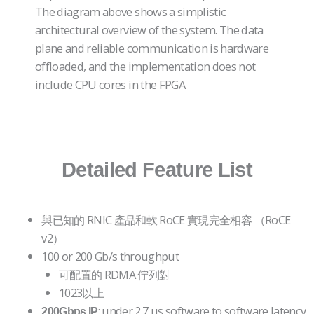
The diagram above shows a simplistic
architectural overview of the system. The data
plane and reliable communication is hardware
offloaded, and the implementation does not
include CPU cores in the FPGA.
Detailed Feature List
與已知的 RNIC 產品和軟 RoCE 實現完全相容 （RoCE
v2）
100 or 200 Gb/s throughput
可配置的 RDMA 佇列對
1023以上
: under 2.7 µs software to software latency
200Gbps IP