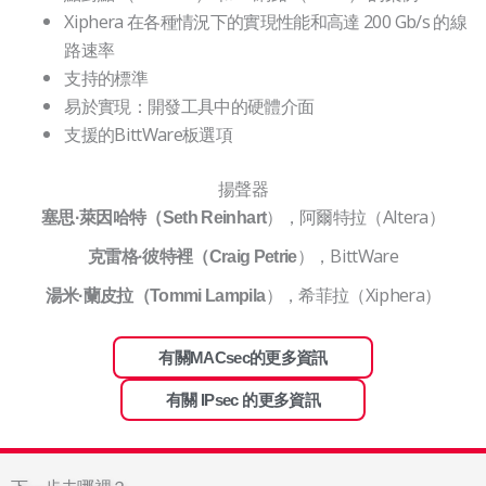
Xiphera 在各種情況下的實現性能和高達 200 Gb/s 的線
路速率
支持的標準
易於實現：開發工具中的硬體介面
支援的BittWare板選項
揚聲器
），阿爾特拉（Altera）
塞思·萊因哈特（Seth Reinhart
），BittWare
克雷格·彼特裡（Craig Petrie
），希菲拉（Xiphera）
湯米·蘭皮拉（Tommi Lampila
有關MACsec的更多資訊
有關 IPsec 的更多資訊