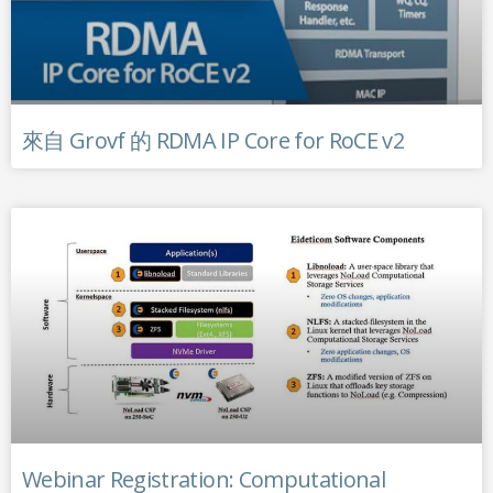
來自 Grovf 的 RDMA IP Core for RoCE v2
Webinar Registration: Computational