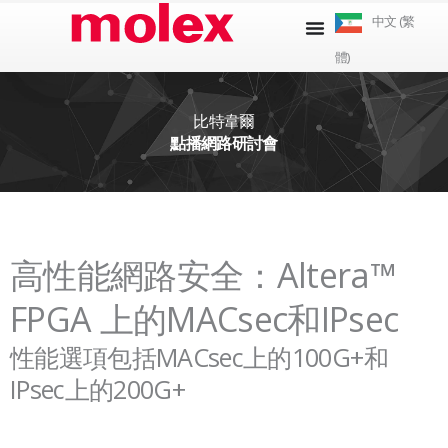
跳
中文 (繁
到
體)
內
容
比特韋爾
點播網路研討會
高性能網路安全：Altera™
FPGA 上的MACsec和IPsec
性能選項包括MACsec上的100G+和
IPsec上的200G+