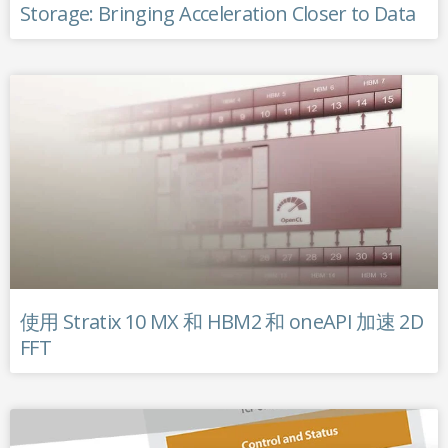
Storage: Bringing Acceleration Closer to Data
使用 Stratix 10 MX 和 HBM2 和 oneAPI 加速 2D
FFT