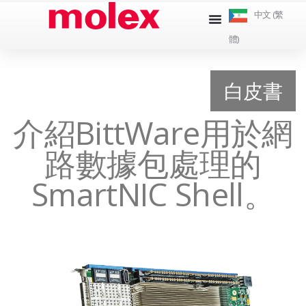
跳
中文 (繁
到
體)
內
容
白皮書
介紹BittWare用於網
路數據包處理的
SmartNIC Shell。