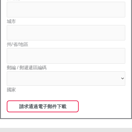
城市
州/省/地區
郵編 / 郵遞遞區編碼
國家