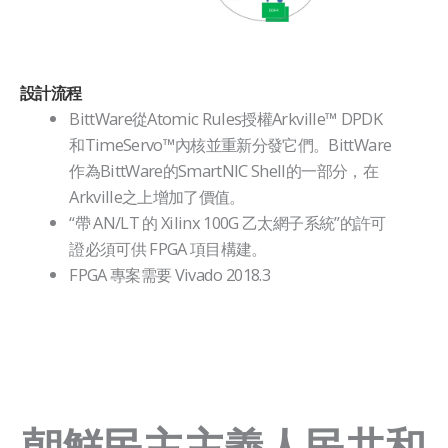
設計流程
BittWare從Atomic Rules授權Arkville™ DPDK
和TimeServo™內核並重新分發它們。BittWare
作為BittWare的SmartNIC Shell的一部分，在
Arkville之上增加了價值。
“帶 AN/LT 的 Xilinx 100G 乙太網子系統”的許可
證必須可供 FPGA 項目構建。
FPGA 專案需要 Vivado 2018.3
MPTY
標
空
題
標
題
朝鮮民主主義人民共和