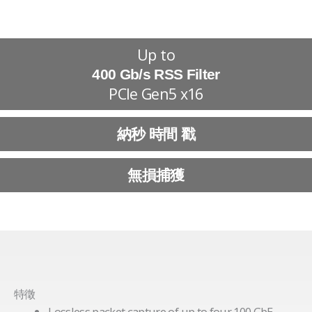
Up to
400 Gb/s RSS Filter
PCIe Gen5 x16
納秒 時間 戳
無損捕獲
特徵
Lossless packet capture of up to four 100 GbE