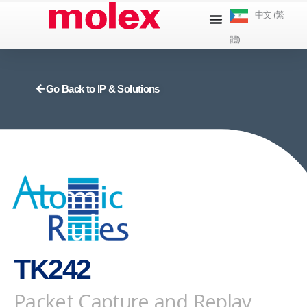
跳
中文 (繁
到
體)
內
容
Go Back to IP & Solutions
TK242
Packet Capture and Replay