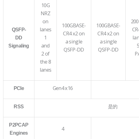
10G
NRZ
on
200
100GBASE-
100GBASE-
lanes
CR4
QSFP-
CR4 x2 on
CR4 x2 on
1
la
DD
a single
a single
and
Signaling
QSFP-DD
QSFP-DD
2 of
P
the 8
lanes
Gen4 x16
PCIe
是的
RSS
P2PCAP
4
Engines