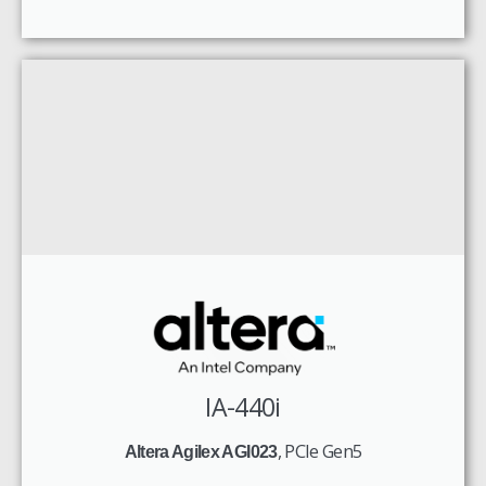
IA-440i
, PCIe Gen5
Altera Agilex AGI023