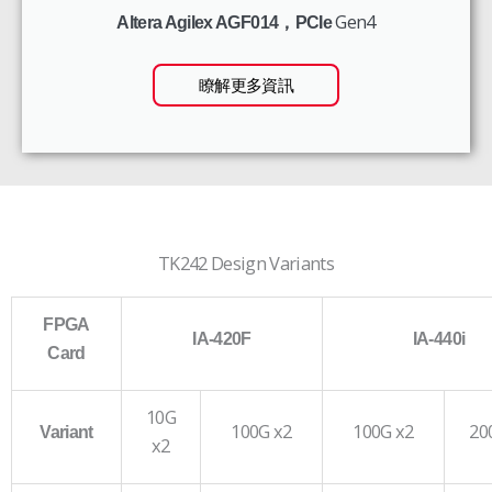
Gen4
Altera Agilex AGF014，PCIe
瞭解更多資訊
TK242 Design Variants
FPGA
IA-420F
IA-440i
Card
10G
100G x2
100G x2
20
Variant
x2