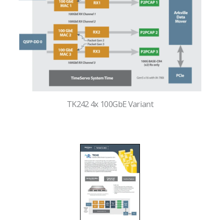
TK242 4x 100GbE Variant