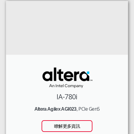
IA-780i
, PCIe Gen5
Altera Agilex AGI023
瞭解更多資訊