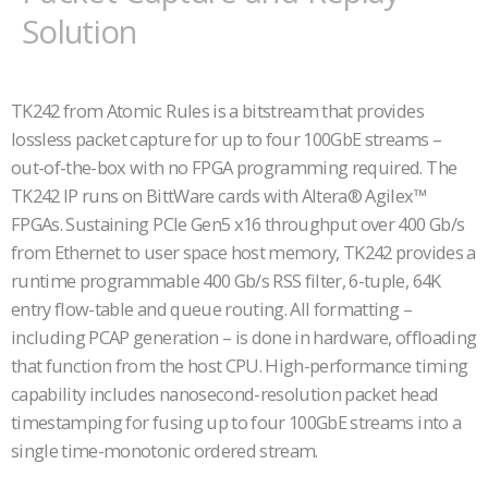
Solution
TK242 from Atomic Rules is a bitstream that provides
lossless packet capture for up to four 100GbE streams –
out-of-the-box with no FPGA programming required. The
TK242 IP runs on BittWare cards with Altera® Agilex™
FPGAs. Sustaining PCIe Gen5 x16 throughput over 400 Gb/s
from Ethernet to user space host memory, TK242 provides a
runtime programmable 400 Gb/s RSS filter, 6-tuple, 64K
entry flow-table and queue routing. All formatting –
including PCAP generation – is done in hardware, offloading
that function from the host CPU. High-performance timing
capability includes nanosecond-resolution packet head
timestamping for fusing up to four 100GbE streams into a
single time-monotonic ordered stream.