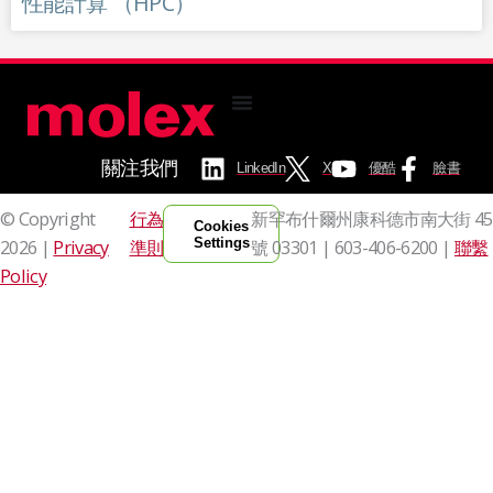
性能計算 （HPC）
關注我們
LinkedIn
X
優酷
臉書
© Copyright
行為
新罕布什爾州康科德市南大街 45
Cookies
Settings
2026 |
Privacy
準則
號 03301 |
603-406-6200 |
聯繫
Policy