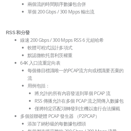
兩個流的時間順序數據包合併
單個 200 Gbps / 300 Mpps 輸出流
RSS 和分發
線速 200 Gbps / 300 Mpps RSS 6 元組哈希
軟體可程式設計多項式
默認微軟托普利茨權重
64K 入口流重定向表
每個條目標識唯一的PCAP流方向或標識要丟棄的
流
用例包括：
將允許的所有內容發送到單個 PCAP 流
RSS 傳播允許在多個 PCAP 流之間傳入數據包
僅將特定匹配項轉發到主機以進行合法攔截
多個並聯硬體 PCAP 發生器 （P2PCAP）
添加了納秒級的每數據包標頭