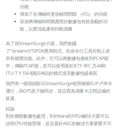
功能
增加了在傳輸時更改幀間間隙 （IFG） 的功能
添加將傳輸時間戳應用於數據包有效負載的功
能，以實現延遲和抖動測量
為了與StreamSurge介面，我們創建
了“streamcli”DPDK應用程式。此命令行工具控制上述
所有硬體功能。此外，它可以將數據包接收到PCAP檔
中，傳輸PCAP檔，並可以使用基於IETF RFC 2544和
ITU-T Y.1564測試神話的模式填充數據包緩衝區
我們有一個視頻顯示StreamSurge使用兩個XUP-P3R卡
運行，與GPS原子鐘同步，並設置為測量卡之間設備的
延遲。
結論
對於網路數據包處理，BittWare的FPGA解決方案可以
説明CPU性能受限，並且基於ASIC的解決方案要麼不可