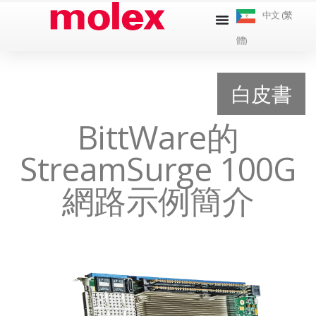
跳
中文 (繁
到
體)
內
容
白皮書
BittWare的
StreamSurge 100G
網路示例簡介