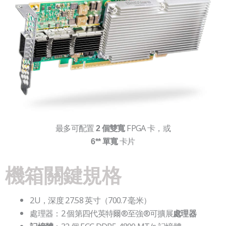
最多可配置
FPGA 卡，或
2 個雙寬
卡片
6** 單寬
機箱關鍵規格
2U，深度 27.58 英寸（700.7 毫米）
處理器：2 個第四代英特爾®至強®可擴展
處理器