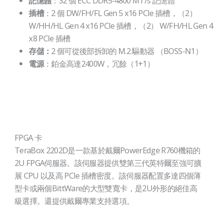
：32 個 ECC DDR5-4800 MT/s 記憶體
記憶體
：2 個 DW/FH/FL Gen 5 x16 PCIe 插槽，（2）
插槽
W/HH/HL Gen 4 x16 PCIe 插槽，（2） W/FH/HL Gen 4
x8 PCIe 插槽
2 個可從後部拆卸的 M.2 驅動器 （BOSS-N1）
存儲：
：鉑金高達2400W，冗餘（1+1）
電源
FPGA 卡
TeraBox 2202D是一款基於戴爾PowerEdge R760機箱的
2U FPGA伺服器。該伺服器提供雙第三代英特爾至強可擴
展 CPU 以及高 PCIe 插槽密度。該伺服器配置多達四個薄
型卡或兩個BittWare的大型雙寬卡，是2U外形的絕佳高
級選擇。還提供戴爾專業支持選項。