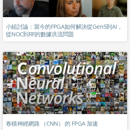
小組討論：當今的FPGA如何解決從Gen5到AI，
從NOC到RF的數據洪流問題
卷積神經網路 （CNN） 的 FPGA 加速