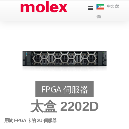
跳
中文 (繁
到
體)
內
容
FPGA 伺服器
太盒 2202D
用於 FPGA 卡的 2U 伺服器