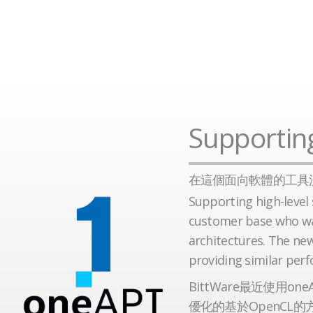
Supportin
在這個面向軟體的工具流
Supporting high-level s
customer base who wa
architectures. The ne
providing similar perf
BittWare最近使用on
優化的基於OpenCL