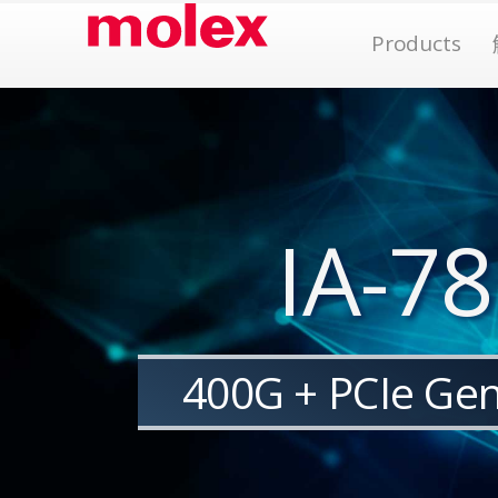
跳
Op
Products
到
內
容
IA-78
400G + PCIe G