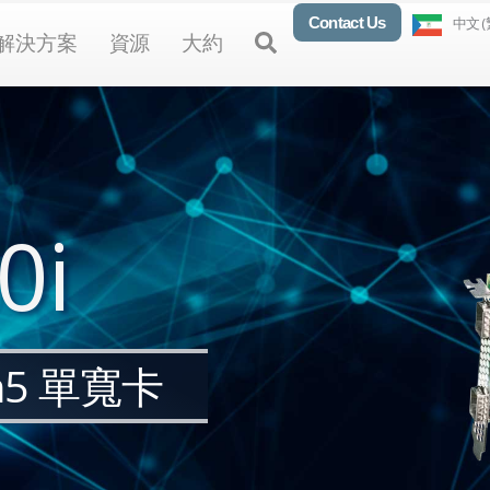
Contact Us
中文 (
en Products
Open Solutions
Open Resources
Open About
Open
解決方案
資源
大約
0i
en5 單寬卡