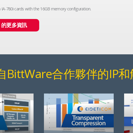
 IA-780i cards with the 16GB memory configuration.
I 的更多資訊
BittWare合作夥伴的IP